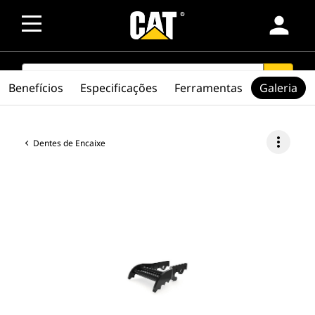
person
SEARCH
search
Benefícios
Especificações
Ferramentas
Galeria
more_vert
Dentes de Encaixe