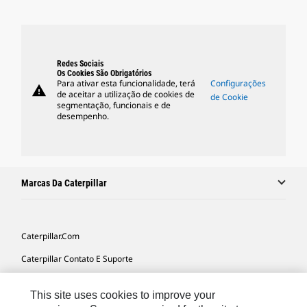
Redes Sociais
Os Cookies São Obrigatórios
Para ativar esta funcionalidade, terá
Configurações
warning
de aceitar a utilização de cookies de
de Cookie
segmentação, funcionais e de
desempenho.
Marcas Da Caterpillar
Caterpillar.com
Caterpillar Contato E Suporte
Minhas Preferências De Marketing
This site uses cookies to improve your
Mapa Do Local