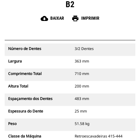
B2
cloud_download
print
BAIXAR
IMPRIMIR
Número de Dentes
3/2 Dentes
Largura
363 mm
Comprimento Total
710 mm
Altura Total
200 mm
Espaçamento dos Dentes
483 mm
Espessura do Dente
25 mm
Peso
51.58 kg
Classe da Máquina
Retroescavadeiras 415-444