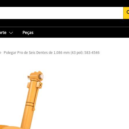
se
orte
Peças
Polegar Pro de Seis Dentes de 1.086 mm (43 pol): 583-4546