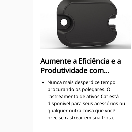
Aumente a Eficiência e a
Produtividade com
Tecnologia Integrada
Nunca mais desperdice tempo
procurando os polegares. O
rastreamento de ativos Cat está
disponível para seus acessórios ou
qualquer outra coisa que você
precise rastrear em sua frota.
Rastreie toda sua frota de acessórios
e máquinas de um só lugar. Visualize