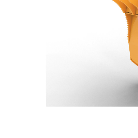
Polegar Pro De Seis Dentes De 1.086 Mm (43 Pol): 583-4546
Ben
Alterar Modelo