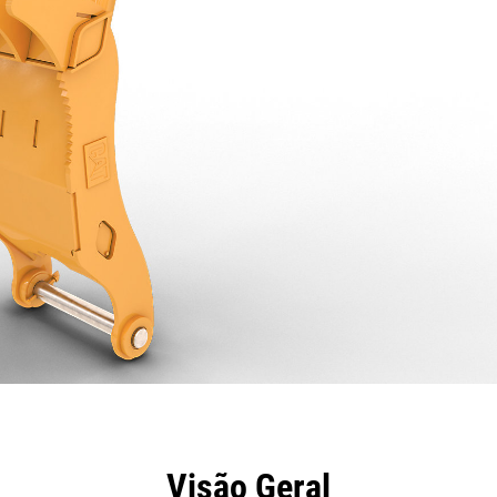
efícios
Especificações
Ferramentas
Galeria
Visão Geral