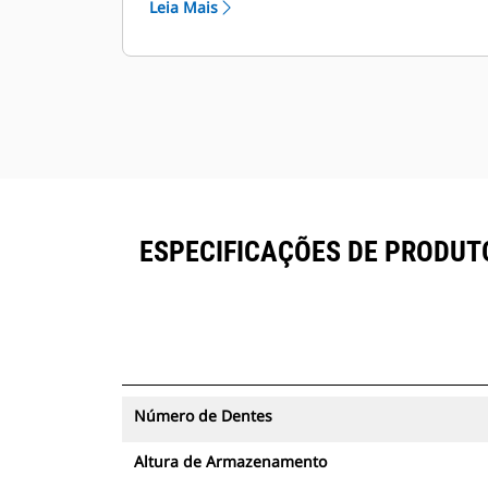
Leia Mais
os polegares com o rastreamento de
ativos no VisionLink® juntamente
com os equipamentos com
assinatura Product Link™.
Mantenha seus ativos protegidos. Os
polegares com um rastreador de
ativos enviarão um alerta se
ultrapassarem um limite do local
fácil de configurar.
ESPECIFICAÇÕES DE PRODUTO
Número de Dentes
Altura de Armazenamento