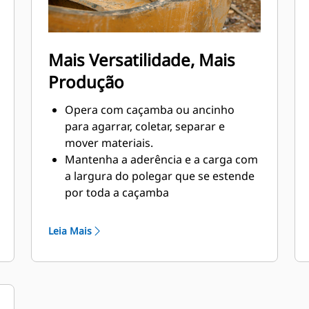
Mais Versatilidade, Mais
Produção
Opera com caçamba ou ancinho
para agarrar, coletar, separar e
mover materiais.
Mantenha a aderência e a carga com
a largura do polegar que se estende
por toda a caçamba
Prenda materiais entre o polegar e a
caçamba ou o ancinho com a
Leia Mais
curvatura exclusiva do polegar e as
serrilhas nos dentes
Obtenha o melhor polegar para suas
tarefas. Com quatro configurações
de dentes, selecione a melhor opção