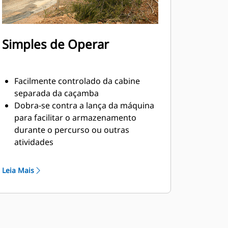
Simples de Operar
Facilmente controlado da cabine
separada da caçamba
Dobra-se contra a lança da máquina
para facilitar o armazenamento
durante o percurso ou outras
atividades
Instalação, manutenção e operação
em geral fácil tornam os polegares
Leia Mais
uma opção de propriedade e
operação mais simples e acessível do
que as garras