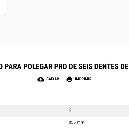
 PARA POLEGAR PRO DE SEIS DENTES DE 1
cloud_download
print
BAIXAR
IMPRIMIR
6
855 mm