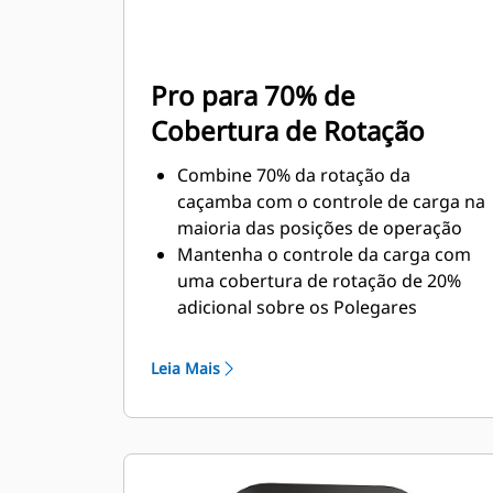
Pro para 70% de
Cobertura de Rotação
Combine 70% da rotação da
caçamba com o controle de carga na
maioria das posições de operação
Mantenha o controle da carga com
uma cobertura de rotação de 20%
adicional sobre os Polegares
Utilitários
Conclua tarefas abaixo do nível e
Leia Mais
verticais com facilidade.
Aumente a produtividade da
máquina desde a escavação até a
movimentação de materiais