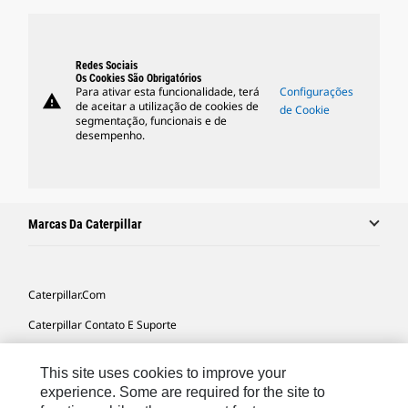
Redes Sociais
Os Cookies São Obrigatórios
Para ativar esta funcionalidade, terá
Configurações
warning
de aceitar a utilização de cookies de
de Cookie
segmentação, funcionais e de
desempenho.
Marcas Da Caterpillar
Caterpillar.com
Caterpillar Contato E Suporte
Minhas Preferências De Marketing
This site uses cookies to improve your
Mapa Do Local
experience. Some are required for the site to