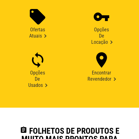
Ofertas
Opções
Atuais
De
Locação
Opções
Encontrar
De
Revendedor
Usados
assignment
FOLHETOS DE PRODUTOS E