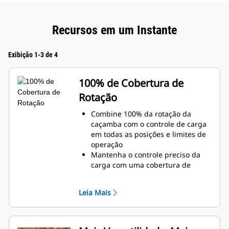
Recursos em um Instante
Exibição 1-3 de 4
100% de Cobertura de
Rotação
Combine 100% da rotação da
caçamba com o controle de carga
em todas as posições e limites de
operação
Mantenha o controle preciso da
carga com uma cobertura de
rotação de 60 a 70 graus adicional
sobre os Polegares Pro
Leia Mais
Conclua tarefas abaixo do nível,
verticais ou em áreas confinadas
com facilidade. Construir altos
muros de pedra e carregar