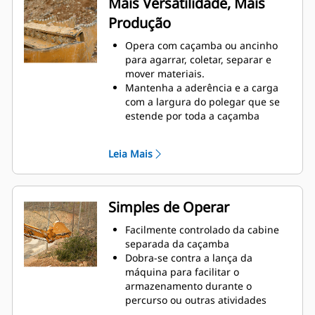
Mais Versatilidade, Mais
caminhões com laterais altas são
Produção
exemplos de quando o controle de
carga em altura é crítico.
Opera com caçamba ou ancinho
Aumente a produtividade da
para agarrar, coletar, separar e
máquina desde a escavação até a
mover materiais.
movimentação de materiais
Mantenha a aderência e a carga
com a largura do polegar que se
estende por toda a caçamba
Prenda materiais entre o polegar e
a caçamba ou o ancinho com a
Leia Mais
curvatura exclusiva do polegar e
as serrilhas nos dentes
Obtenha o melhor polegar para
suas tarefas. Com quatro
Simples de Operar
configurações de dentes, selecione
a melhor opção para agarrar
Facilmente controlado da cabine
totalmente ou para posicionar a
separada da caçamba
lança durante o transporte.
Dobra-se contra a lança da
Gerenciar várias acessórios de
máquina para facilitar o
uma frota é mais fácil com um
armazenamento durante o
sistema acoplador. Os modelos de
percurso ou outras atividades
polegares selecionados são
Instalação, manutenção e