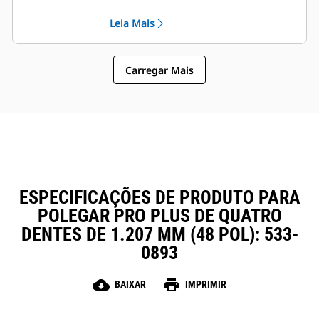
compatíveis com os Acopladores
operação em geral fácil tornam os
Leia Mais
de Engate Rápido Cat, permitindo
polegares uma opção de
que máquinas de tamanhos
propriedade e operação mais
semelhantes compartilhem
simples e acessível do que as
polegares e outros acessórios.
Carregar Mais
garras
ESPECIFICAÇÕES DE PRODUTO PARA
POLEGAR PRO PLUS DE QUATRO
DENTES DE 1.207 MM (48 POL): 533-
0893
cloud_download
print
BAIXAR
IMPRIMIR