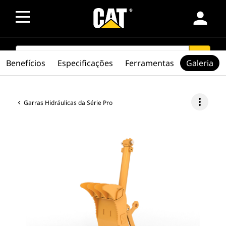
person
SEARCH
search
Benefícios
Especificações
Ferramentas
Galeria
more_vert
Garras Hidráulicas da Série Pro