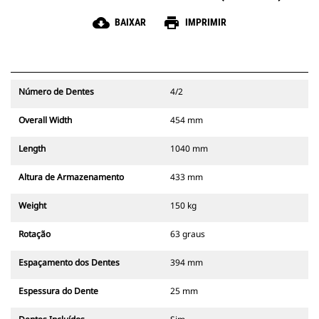
cloud_download
print
BAIXAR
IMPRIMIR
Número de Dentes
4/2
Overall Width
454 mm
Length
1040 mm
Altura de Armazenamento
433 mm
Weight
150 kg
Rotação
63 graus
Espaçamento dos Dentes
394 mm
Espessura do Dente
25 mm