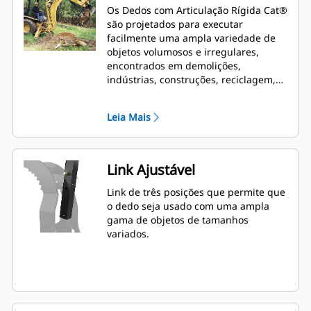
Os Dedos com Articulação Rígida Cat®
são projetados para executar
facilmente uma ampla variedade de
objetos volumosos e irregulares,
encontrados em demolições,
indústrias, construções, reciclagem,
limpeza de detritos de tempestade,
terraplenagem e outras aplicações
Leia Mais
agressivas.
Link Ajustável
Link de três posições que permite que
o dedo seja usado com uma ampla
gama de objetos de tamanhos
variados.