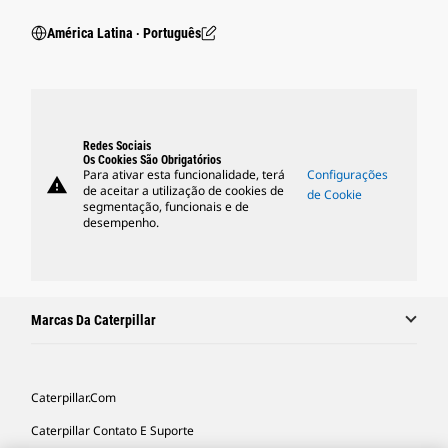
América Latina ‧ Português
Redes Sociais
Os Cookies São Obrigatórios
Para ativar esta funcionalidade, terá
Configurações
warning
de aceitar a utilização de cookies de
de Cookie
segmentação, funcionais e de
desempenho.
Marcas Da Caterpillar
Caterpillar.com
Caterpillar Contato E Suporte