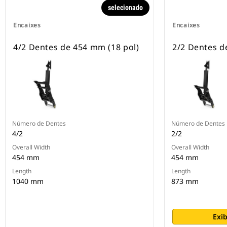
selecionado
Encaixes
Encaixes
4/2 Dentes de 454 mm (18 pol)
2/2 Dentes d
Número de Dentes
Número de Dentes
4/2
2/2
Overall Width
Overall Width
454 mm
454 mm
Length
Length
1040 mm
873 mm
Exib