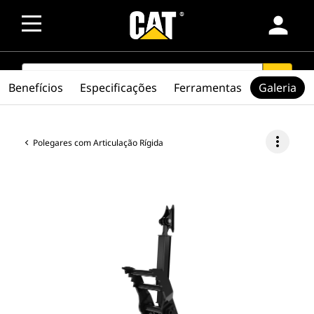
person
SEARCH
search
Benefícios
Especificações
Ferramentas
Galeria
more_vert
Polegares com Articulação Rígida