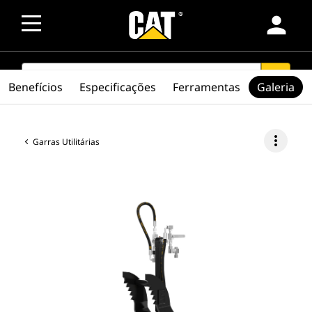
person
SEARCH
search
Benefícios
Especificações
Ferramentas
Galeria
more_vert
Garras Utilitárias