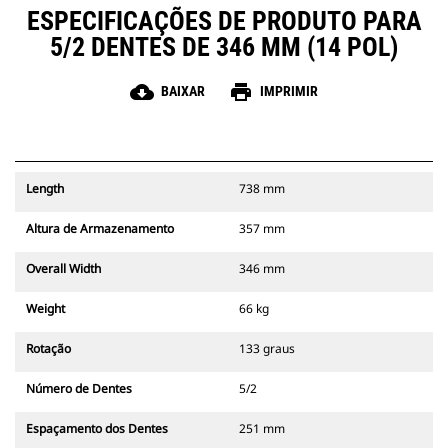
ESPECIFICAÇÕES DE PRODUTO PARA
5/2 DENTES DE 346 MM (14 POL)
cloud_download
print
BAIXAR
IMPRIMIR
Length
738 mm
Altura de Armazenamento
357 mm
Overall Width
346 mm
Weight
66 kg
Rotação
133 graus
Número de Dentes
5/2
Espaçamento dos Dentes
251 mm