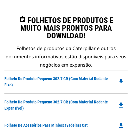
assignment
FOLHETOS DE PRODUTOS E
MUITO MAIS PRONTOS PARA
DOWNLOAD!
Folhetos de produtos da Caterpillar e outros
documentos informativos estão disponíveis para seus
negócios em expansão.
Do
Folheto Do Produto Pequeno 302.7 CR (com Material Rodante
file_download
P
Fixo)
O
in
Do
Folheto Do Produto Pequeno 302.7 CR (com Material Rodante
a
file_download
P
Expansível)
N
O
Ta
in
file_download
Do
Folheto De Acessórios Para Miniescavadeiras Cat
a
P