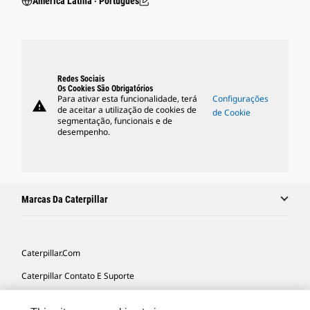
América Latina ‧ Português
Redes Sociais
Os Cookies São Obrigatórios
Para ativar esta funcionalidade, terá
Configurações
warning
de aceitar a utilização de cookies de
de Cookie
segmentação, funcionais e de
desempenho.
Marcas Da Caterpillar
Caterpillar.com
Caterpillar Contato E Suporte
Minhas Preferências De Marketing