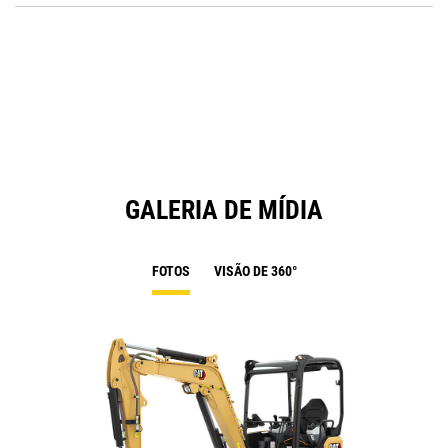
N
O
Ta
in
a
N
Ta
GALERIA DE MÍDIA
FOTOS
VISÃO DE 360°