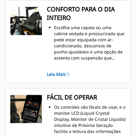
CONFORTO PARA O DIA
INTEIRO
Escolha uma capota ou uma
cabine vedada e pressurizada que
pode estar equipada com ar-
condicionado, descansos de
punho ajustáveis e uma opção de
assento com suspensão que
ajudem você a trabalhar
confortavelmente durante o dia
Leia Mais
todo.
FÁCIL DE OPERAR
Os controles são fáceis de usar, e o
monitor LCD (Liquid Crystal
Display, Monitor de Cristal Líquido)
intuitivo de Próxima Geração
facilita a leitura das informações