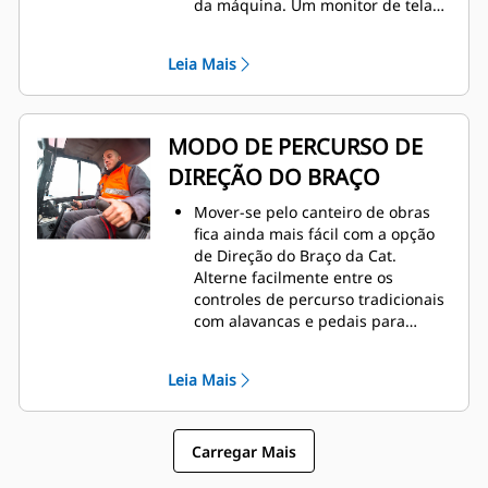
da máquina. Um monitor de tela
sensível ao toque avançado
também pode estar equipado.
Leia Mais
MODO DE PERCURSO DE
DIREÇÃO DO BRAÇO
Mover-se pelo canteiro de obras
fica ainda mais fácil com a opção
de Direção do Braço da Cat.
Alterne facilmente entre os
controles de percurso tradicionais
com alavancas e pedais para
controles de joystick a fim de
mover a máquina e operar a
Leia Mais
lâmina. O benefício do esforço
reduzido e controle aprimorado
em suas mãos!
Carregar Mais