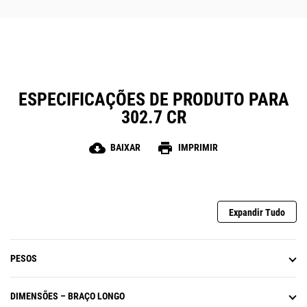
ESPECIFICAÇÕES DE PRODUTO PARA
302.7 CR
cloud_download
print
BAIXAR
IMPRIMIR
Expandir Tudo
PESOS
DIMENSÕES – BRAÇO LONGO