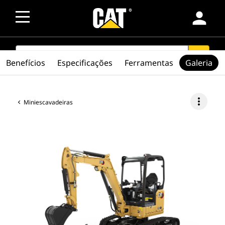
person
SEARCH
search
Benefícios
Especificações
Ferramentas
Galeria
more_vert
Miniescavadeiras