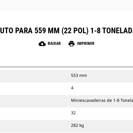
UTO PARA 559 MM (22 POL) 1-8 TONELA
cloud_download
print
BAIXAR
IMPRIMIR
553 mm
4
Miniescavadeiras de 1-8 Tonel
32
282 kg