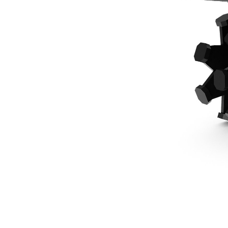
559 Mm (22 Pol) 1-8 Toneladas, Travamento De Pino
Ben
Alterar Modelo