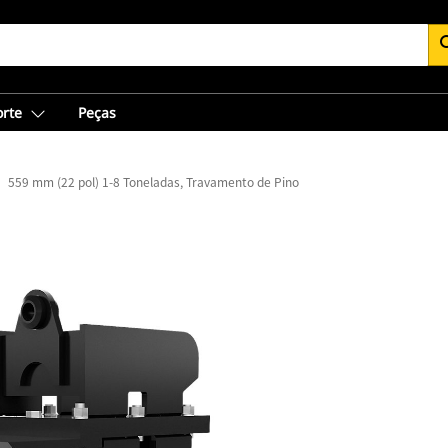
se
orte
Peças
559 mm (22 pol) 1-8 Toneladas, Travamento de Pino