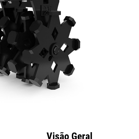
efícios
Especificações
Ferramentas
Galeria
Visão Geral