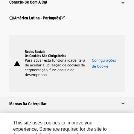
Conecte-Se Com A Cat
América Latina ‧ Português
Redes Sociais
Os Cookies São Obrigatórios
Para ativar esta funcionalidade, terá
Configurações
warning
de aceitar a utilização de cookies de
de Cookie
segmentação, funcionais e de
desempenho.
Marcas Da Caterpillar
This site uses cookies to improve your
Caterpillar.com
experience. Some are required for the site to