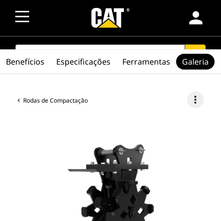
person
SEARCH
search
Benefícios
Especificações
Ferramentas
Galeria
more_vert
Rodas de Compactação