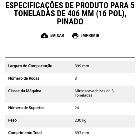
ESPECIFICAÇÕES DE PRODUTO PARA 5
TONELADAS DE 406 MM (16 POL),
PINADO
cloud_download
print
BAIXAR
IMPRIMIR
Largura de Compactação
399 mm
Número de Rodas
3
Classe da Máquina
Miniescavadeiras de 5
Toneladas
Número de Suportes
24
Peso
230 kg
Comprimento Total
693 mm