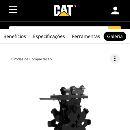
person
SEARCH
search
Benefícios
Especificações
Ferramentas
Galeria
more_vert
Rodas de Compactação