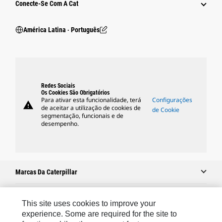
Conecte-Se Com A Cat
América Latina ‧ Português
Redes Sociais
Os Cookies São Obrigatórios
Para ativar esta funcionalidade, terá
Configurações
warning
de aceitar a utilização de cookies de
de Cookie
segmentação, funcionais e de
desempenho.
Marcas Da Caterpillar
This site uses cookies to improve your
Caterpillar.com
experience. Some are required for the site to