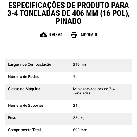
ESPECIFICAÇÕES DE PRODUTO PARA
3-4 TONELADAS DE 406 MM (16 POL),
PINADO
cloud_download
print
BAIXAR
IMPRIMIR
Largura de Compactação
399 mm
Número de Rodas
3
Classe da Máquina
Miniescavadeiras de 3-4
Toneladas
Número de Suportes
24
Peso
224 kg
Comprimento Total
693 mm