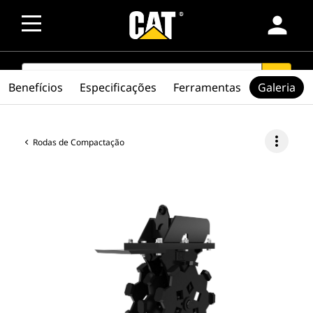
person
SEARCH
search
Benefícios
Especificações
Ferramentas
Galeria
more_vert
Rodas de Compactação