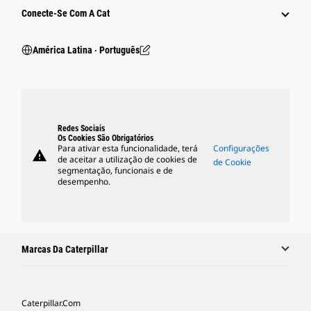
Conecte-Se Com A Cat
América Latina ‧ Português
Redes Sociais
Os Cookies São Obrigatórios
Para ativar esta funcionalidade, terá
Configurações
warning
de aceitar a utilização de cookies de
de Cookie
segmentação, funcionais e de
desempenho.
Marcas Da Caterpillar
Caterpillar.com