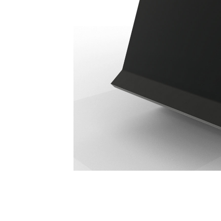
CVP110
Ben
Alterar Modelo