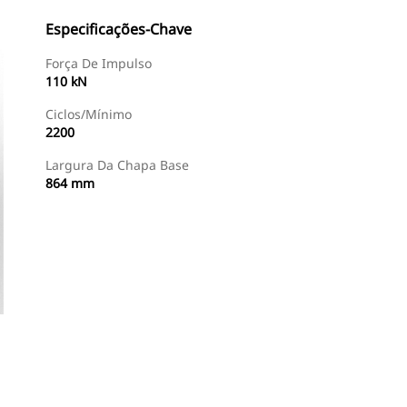
Especificações-Chave
Força De Impulso
110 kN
Ciclos/Mínimo
2200
Largura Da Chapa Base
864 mm
Encontrar Revendedor
Consulte O Preço