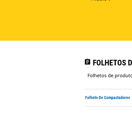
assignment
FOLHETOS D
Folhetos de produto
Folheto De Compactadores