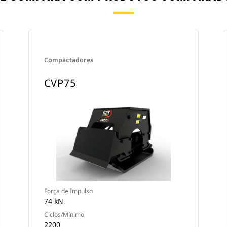
Compactadores
CVP75
Força de Impulso
74 kN
Ciclos/Mínimo
2200