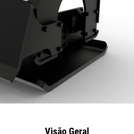
efícios
Especificações
Ferramentas
Galeria
Visão Geral