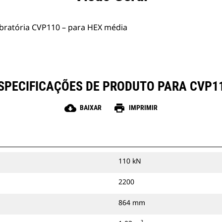
bratória CVP110 – para HEX média
SPECIFICAÇÕES DE PRODUTO PARA CVP1
cloud_download
print
BAIXAR
IMPRIMIR
110 kN
2200
864 mm