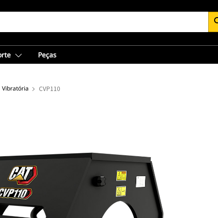
se
orte
Peças
Vibratória
CVP110