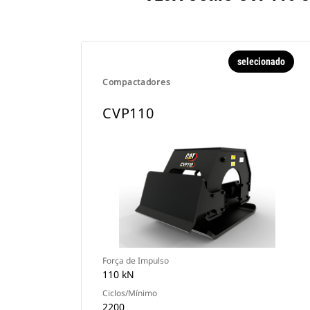
selecionado
Compactadores
CVP110
Força de Impulso
110 kN
Ciclos/Mínimo
2200