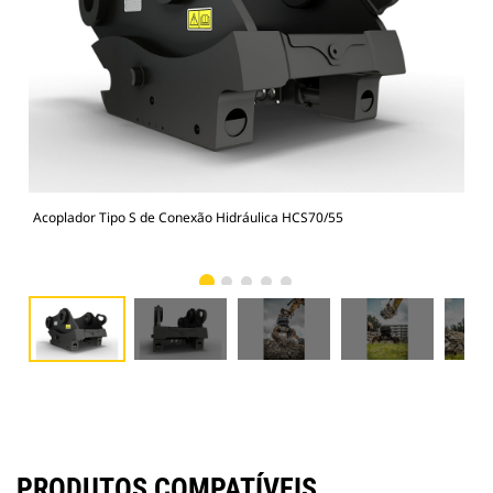
Acoplador Tipo S de Conexão Hidráulica HCS70/55
Des
PRODUTOS COMPATÍVEIS