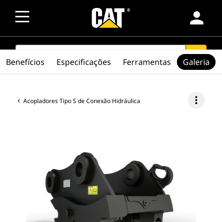
person
SEARCH
search
Benefícios
Especificações
Ferramentas
Galeria
more_vert
Acopladores Tipo S de Conexão Hidráulica