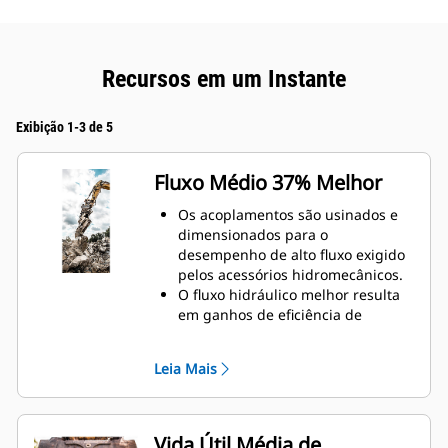
Recursos em um Instante
Exibição 1-3 de 5
Fluxo Médio 37% Melhor
Os acoplamentos são usinados e
dimensionados para o
desempenho de alto fluxo exigido
pelos acessórios hidromecânicos.
O fluxo hidráulico melhor resulta
em ganhos de eficiência de
combustível com sistemas
hidráulicos menos restritos.
Leia Mais
A mola fechada evita a
contaminação do sistema
hidráulico.
As conexões de fluido à prova de
Vida Útil Média de