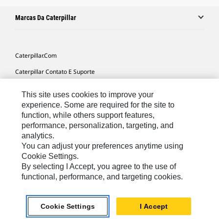
Marcas Da Caterpillar
Caterpillar.com
Caterpillar Contato E Suporte
Minhas Preferências De Marketing
This site uses cookies to improve your
Mapa Do Local
experience. Some are required for the site to
function, while others support features,
Cookie Settings
performance, personalization, targeting, and
analytics.
Legal
You can adjust your preferences anytime using
Privacidade
Cookie Settings.
By selecting I Accept, you agree to the use of
functional, performance, and targeting cookies.
South America -
© 2026 Caterpillar. Todos os direitos
Portuguese
reservados.
Cookie Settings
I Accept
chat_bubble
Chat