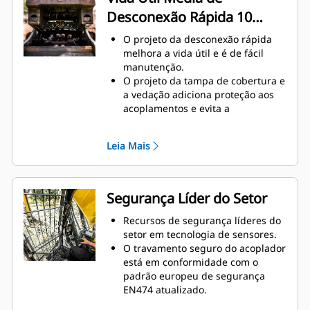
falhas criam um sistema para a
Desconexão Rápida 10
vazão de fluido hidráulico e
nenhuma oportunidade para
Vezes Melhor
O projeto da desconexão rápida
derramamentos durante a troca
melhora a vida útil e é de fácil
de ferramentas.
manutenção.
Mangueiras roteadas
O projeto da tampa de cobertura e
internamente no suporte e
a vedação adiciona proteção aos
acoplador usam menos
acoplamentos e evita a
mangueiras externas, reduzindo
contaminação do sistema
os custos gerais de mangueira e
hidráulico.
reparo.
Leia Mais
A posição usinada de desconexões
rápidas cria a melhor conexão
entre o suporte e o acoplador.
Os acoplamentos de desconexão
Segurança Líder do Setor
rápida são instalados na mesma
direção da força de travamento
Recursos de segurança líderes do
com um flange sólido para
setor em tecnologia de sensores.
garantir um encaixe firme. Sem
O travamento seguro do acoplador
anéis de travamento ou porcas
está em conformidade com o
que aumentam as chances de
padrão europeu de segurança
peças soltas ou quebradas.
EN474 atualizado.
Mantenha todos no local de