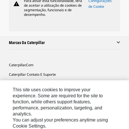
Para ativar esta funcionalidade, terá
Configurações
warning
de aceitar a utilização de cookies de
de Cookie
segmentação, funcionais e de
desempenho.
Marcas Da Caterpillar
Caterpillar.com
Caterpillar Contato E Suporte
Minhas Preferências De Marketing
This site uses cookies to improve your
Mapa Do Local
experience. Some are required for the site to
function, while others support features,
Cookie Settings
performance, personalization, targeting, and
Legal
analytics.
You can adjust your preferences anytime using
Privacidade
Cookie Settings.