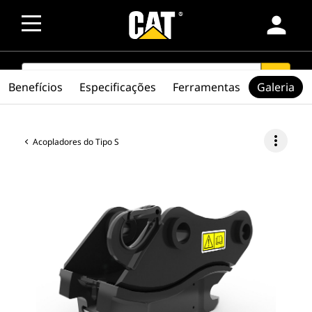
person
SEARCH
search
Benefícios
Especificações
Ferramentas
Galeria
more_vert
Acopladores do Tipo S