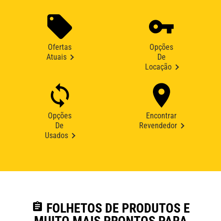
Ofertas
Opções
Atuais
De
Locação
Opções
Encontrar
De
Revendedor
Usados
assignment
FOLHETOS DE PRODUTOS E