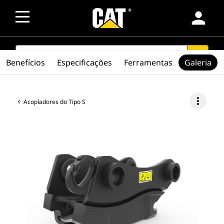
person
SEARCH
search
Benefícios
Especificações
Ferramentas
Galeria
more_vert
Acopladores do Tipo S