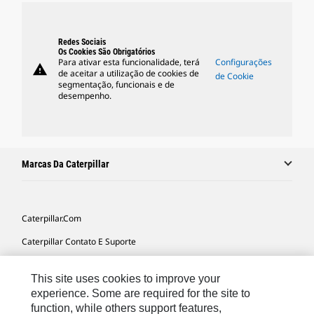
Redes Sociais
Os Cookies São Obrigatórios
Para ativar esta funcionalidade, terá
Configurações
warning
de aceitar a utilização de cookies de
de Cookie
segmentação, funcionais e de
desempenho.
Marcas Da Caterpillar
Caterpillar.com
Caterpillar Contato E Suporte
Minhas Preferências De Marketing
This site uses cookies to improve your
Mapa Do Local
experience. Some are required for the site to
function, while others support features,
Cookie Settings