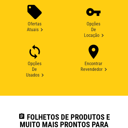
Ofertas
Opções
Atuais
De
Locação
Opções
Encontrar
De
Revendedor
Usados
assignment
FOLHETOS DE PRODUTOS E
MUITO MAIS PRONTOS PARA