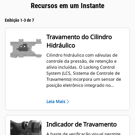
Recursos em um Instante
Exibição 1-3 de 7
Travamento do Cilindro
Hidráulico
Cilindro hidráulico com válvulas de
controle da pressão, de retenção e
alívio incluídas. O Locking Control
System (LCS, Sistema de Controle de
Travamento) incorpora um sensor de
posição eletrônico integrado no
cilindro hidráulico do acoplador
rápido. Esse sensor oferece entrada
Leia Mais
precisa e confiável para um
processador eletrônico montado
dentro do acoplador rápido. Esse
microprocessador fornece
Indicador de Travamento
comunicação digital com a máquina
da Miniescavadeira Hidráulica de
A haste de verificação visual permite