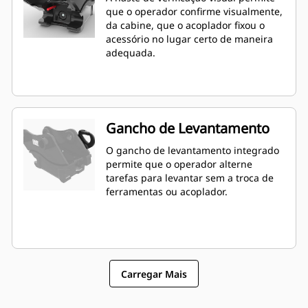
Última Geração (ECM) por meio de
que o operador confirme visualmente,
uma fiação elétrica.
da cabine, que o acoplador fixou o
acessório no lugar certo de maneira
adequada.
Gancho de Levantamento
O gancho de levantamento integrado
permite que o operador alterne
tarefas para levantar sem a troca de
ferramentas ou acoplador.
Carregar Mais