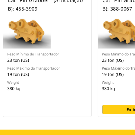
Cat "Pin Grabber" (Articulação
Cat "Pin Grab
B): 455-3909
B): 388-0067
Peso Mínimo do Transportador
Peso Mínimo do Tr
23 ton (US)
23 ton (US)
Peso Máximo do Transportador
Peso Máximo do Tr
19 ton (US)
19 ton (US)
Weight
Weight
380 kg
380 kg
Exib