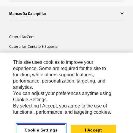
Marcas Da Caterpillar
Caterpillar.com
Caterpillar Contato E Suporte
Minhas Preferências De Marketing
This site uses cookies to improve your
Mapa Do Local
experience. Some are required for the site to
function, while others support features,
Cookie Settings
performance, personalization, targeting, and
Legal
analytics.
You can adjust your preferences anytime using
Privacidade
Cookie Settings.
By selecting I Accept, you agree to the use of
functional, performance, and targeting cookies.
South America -
© 2026 Caterpillar. Todos os direitos
Portuguese
reservados.
Cookie Settings
I Accept
chat_bubble
Chat