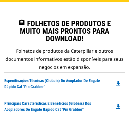
assignment
FOLHETOS DE PRODUTOS E
MUITO MAIS PRONTOS PARA
DOWNLOAD!
Folhetos de produtos da Caterpillar e outros
documentos informativos estão disponíveis para seus
negócios em expansão.
Do
Especificações Técnicas (Globais) Do Acoplador De Engate
file_download
P
Rápido Cat "Pin Grabber"
O
in
Do
Principais Características E Benefícios (Globais) Dos
a
file_download
P
Acopladores De Engate Rápido Cat "Pin Grabber"
N
O
Ta
in
a