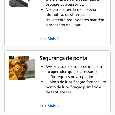
materiais, compactação de solo,
protege os acessórios:
quebra de rochas e muito mais.
No caso de perda de pressão
Larguras de valetamento
hidráulica, os sistemas de
disponíveis para determinados
travamento redundantes mantêm
tamanhos de acopladores:
o acessório no lugar
Caçambas de desempenho de
O perfil do acoplador curto
Engate Rápido Cat "Pin Grabber" –
mantém firme o raio da ponta, a
pinos embutidos para um raio de
Leia Mais
força de desagregação e potência
ponta ainda mais reduzido
de escavação
Caçambas coletoras na posição ré
Peças de armação fundidas em
para limpar cantos quadrados
aço resistente à abrasão
Segurança de ponta
O olhal de elevação centralizado e
integrado lida com uma ampla
Avisos visuais e sonoros indicam
gama de manilhas, correntes e
ao operador que os acessórios
cabos. Sua forma interior mantém
estão seguros no acoplador.
as cargas estáveis.
O bloco de lubrificação fornece um
ponto de lubrificação primário e
de fácil acesso.
Os procedimentos de operação
são simples e intuitivos.
Leia Mais
Em conformidade com as normas
de segurança mundiais: ISO13031,