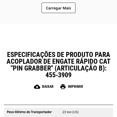
EN474 e AS 4772:2008.
Carregar Mais
Simplifique a manutenção no
trabalho e melhore a
confiabilidade com a proteção
contra detritos que cobre e
protege os componentes críticos
do acoplador.
ESPECIFICAÇÕES DE PRODUTO PARA
ACOPLADOR DE ENGATE RÁPIDO CAT
"PIN GRABBER" (ARTICULAÇÃO B):
455-3909
cloud_download
print
BAIXAR
IMPRIMIR
Peso Mínimo do Transportador
23 ton (US)