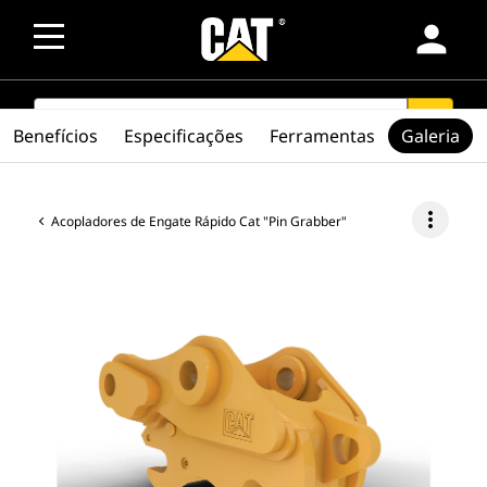
person
SEARCH
search
Benefícios
Especificações
Ferramentas
Galeria
more_vert
Acopladores de Engate Rápido Cat "Pin Grabber"