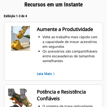
Recursos em um Instante
Exibição 1-3 de 4
Aumente a Produtividade
Volte ao trabalho mais rápido com
a capacidade de trocar acessórios
em segundos
Os acessórios são compartilháveis
entre escavadeiras de tamanhos
semelhantes
Os acopladores têm o peso certo
para lidar com grandes cargas
Leia Mais
úteis, para que você não precise
comprometer o tamanho da
caçamba
Faça mais com o equipamento. A
Potência e Resistência
versatilidade adicional permite
Confiáveis
alternar facilmente de escavação,
nivelamento, movimentação de
O sistema de trava redundante