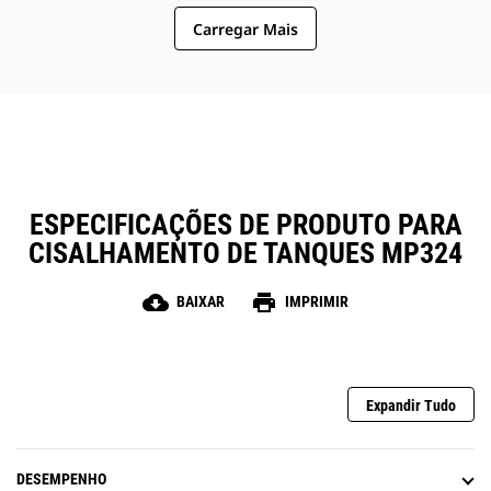
Carregar Mais
ESPECIFICAÇÕES DE PRODUTO PARA
CISALHAMENTO DE TANQUES MP324
cloud_download
print
BAIXAR
IMPRIMIR
Expandir Tudo
DESEMPENHO