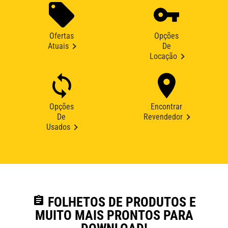
Ofertas
Opções
Atuais
De
Locação
Opções
Encontrar
De
Revendedor
Usados
assignment
FOLHETOS DE PRODUTOS E
MUITO MAIS PRONTOS PARA