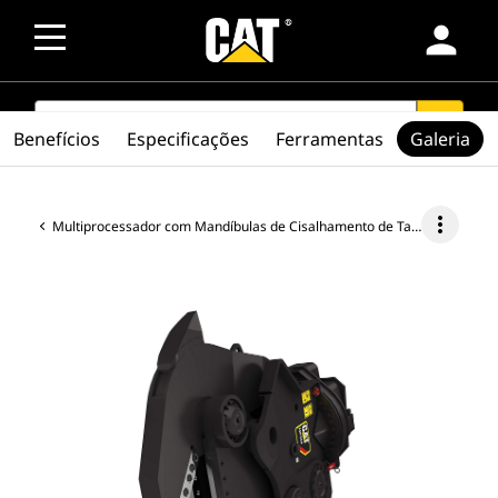
person
SEARCH
search
Benefícios
Especificações
Ferramentas
Galeria
more_vert
Multiprocessador com Mandíbulas de Cisalhamento de Tanque