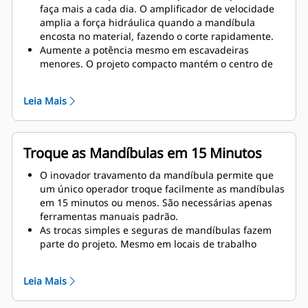
faça mais a cada dia. O amplificador de velocidade
amplia a força hidráulica quando a mandíbula
encosta no material, fazendo o corte rapidamente.
Aumente a potência mesmo em escavadeiras
menores. O projeto compacto mantém o centro de
gravidade o mais próximo possível da máquina.
Obtenha desempenho máximo e suporte total com
Leia Mais
uma solução completa de demolição da Cat. Os
programas para a MP estão integrados ao visor do
operador Cat de Última Geração. O revendedor Cat
local constitui um ponto único de suporte para todo
Troque as Mandíbulas em 15 Minutos
o sistema.
O inovador travamento da mandíbula permite que
um único operador troque facilmente as mandíbulas
em 15 minutos ou menos. São necessárias apenas
ferramentas manuais padrão.
As trocas simples e seguras de mandíbulas fazem
parte do projeto. Mesmo em locais de trabalho
adversos, cada mandíbula permanece estável sobre
o suporte de mandíbula incluído.
Leia Mais
O MP324 é compatível com estes tipos de
mandíbulas: