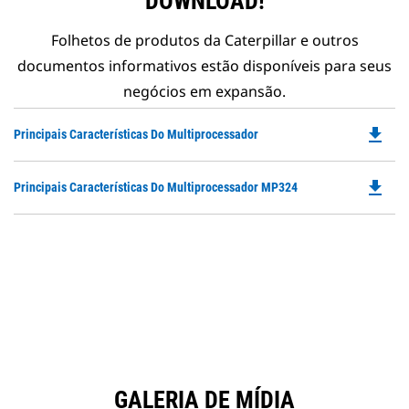
DOWNLOAD!
Folhetos de produtos da Caterpillar e outros
documentos informativos estão disponíveis para seus
negócios em expansão.
file_download
Do
Principais Características Do Multiprocessador
P
O
file_download
Do
Principais Características Do Multiprocessador MP324
in
P
a
O
N
in
Ta
a
N
Ta
GALERIA DE MÍDIA