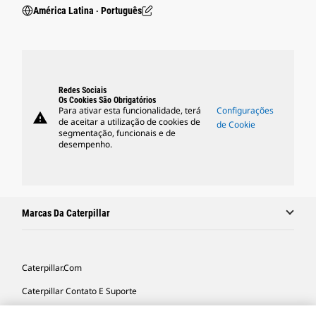
América Latina ‧ Português
Redes Sociais
Os Cookies São Obrigatórios
Para ativar esta funcionalidade, terá
Configurações
warning
de aceitar a utilização de cookies de
de Cookie
segmentação, funcionais e de
desempenho.
Marcas Da Caterpillar
Caterpillar.com
Caterpillar Contato E Suporte
Minhas Preferências De Marketing