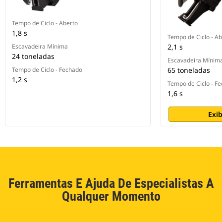
Tempo de Ciclo - Aberto
1,8 s
Tempo de Ciclo - Ab
Escavadeira Mínima
2,1 s
24 toneladas
Escavadeira Mínim
Tempo de Ciclo - Fechado
65 toneladas
1,2 s
Tempo de Ciclo - F
1,6 s
Exib
Ferramentas E Ajuda De Especialistas A
Qualquer Momento