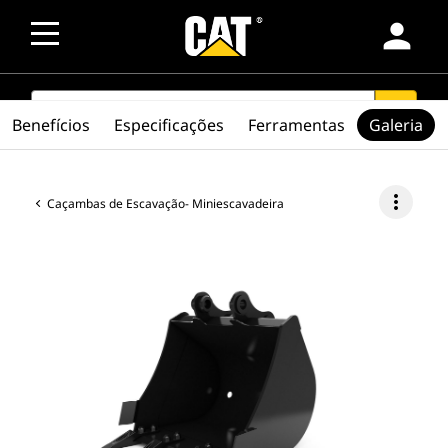
person
SEARCH
search
Benefícios
Especificações
Ferramentas
Galeria
more_vert
Caçambas de Escavação- Miniescavadeira