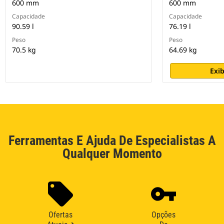
600 mm
600 mm
Capacidade
Capacidade
90.59 l
76.19 l
Peso
Peso
70.5 kg
64.69 kg
Exib
Ferramentas E Ajuda De Especialistas A
Qualquer Momento
Ofertas
Opções