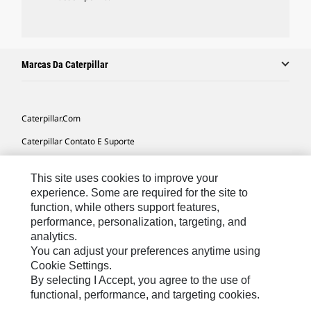
Marcas Da Caterpillar
Caterpillar.com
Caterpillar Contato E Suporte
Minhas Preferências De Marketing
This site uses cookies to improve your
Mapa Do Local
experience. Some are required for the site to
function, while others support features,
Cookie Settings
performance, personalization, targeting, and
Legal
analytics.
You can adjust your preferences anytime using
Privacidade
Cookie Settings.
By selecting I Accept, you agree to the use of
functional, performance, and targeting cookies.