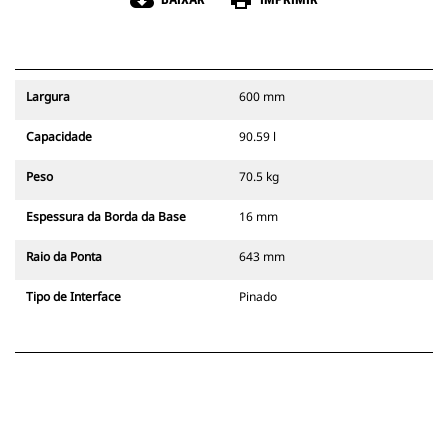
cloud_download
print
Largura
600 mm
Capacidade
90.59 l
Peso
70.5 kg
Espessura da Borda da Base
16 mm
Raio da Ponta
643 mm
Tipo de Interface
Pinado