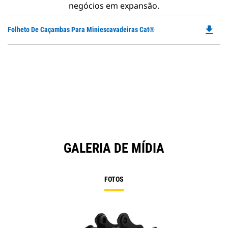
negócios em expansão.
file_download
Do
Folheto De Caçambas Para Miniescavadeiras Cat®
P
O
in
a
N
Ta
GALERIA DE MÍDIA
FOTOS