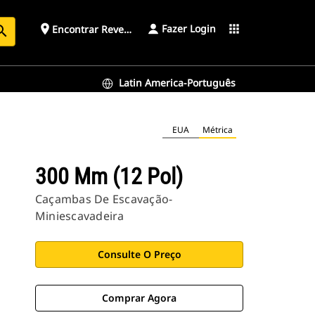
Fazer Login
place
apps
Encontrar Revendedor
arch
Latin America-Português
EUA
Métrica
300 Mm (12 Pol)
Caçambas De Escavação-
Miniescavadeira
Consulte O Preço
Comprar Agora