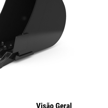
efícios
Especificações
Ferramentas
Galeria
Visão Geral