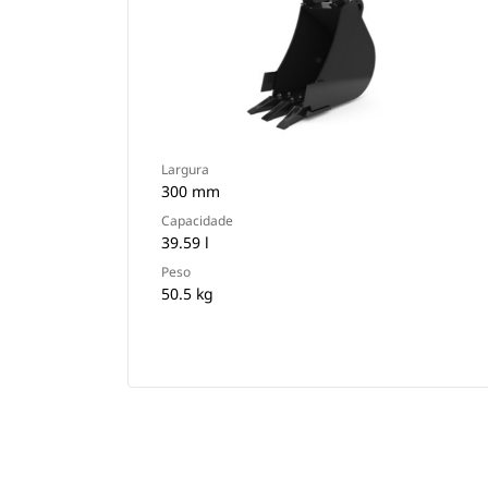
Largura
300 mm
Capacidade
39.59 l
Peso
50.5 kg