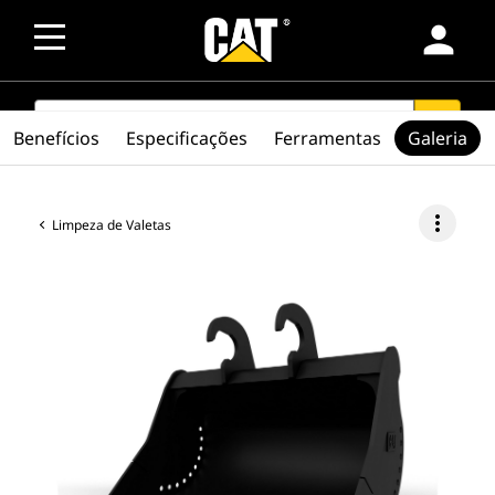
person
SEARCH
search
Benefícios
Especificações
Ferramentas
Galeria
more_vert
Limpeza de Valetas