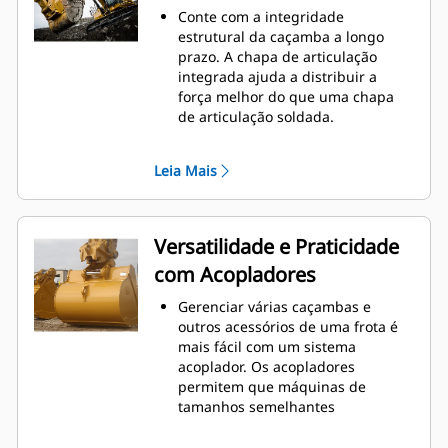
o nível máximo durante a
Conte com a integridade
escavação. As caçambas Cat foram
estrutural da caçamba a longo
desenvolvidas para cortar
prazo. A chapa de articulação
materiais rapidamente e
integrada ajuda a distribuir a
aprimorar a eficiência operacional
força melhor do que uma chapa
total da máquina.
de articulação soldada.
Carregue mais material em menos
As caçambas Cat são fabricadas
tempo. A forma e as barras
com aço resistente à abrasão de
laterais da caçamba mantêm a
Leia Mais
alta resistência, especialmente em
maior parte do material na
componentes que se desgastam
caçamba em todas as cargas.
muito.
Proteja as áreas de maior desgaste
Versatilidade e Praticidade
e mais importantes da caçamba
com Acopladores
com as Ferramentas de Penetração
no Solo (GET, Ground Engaging
Gerenciar várias caçambas e
Tools) Cat
. Os protetores da barra
®
outros acessórios de uma frota é
lateral e os cortadores laterais
mais fácil com um sistema
ajudam a preservar as peças da
acoplador. Os acopladores
caçamba que mais têm contato e
permitem que máquinas de
passam pelos materiais.
tamanhos semelhantes
Diminua os custos de manutenção
compartilhem e troquem
selecionando as GET certas para
acessórios em segundos sem sair