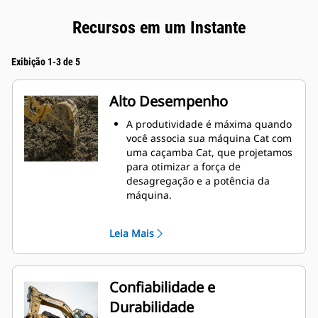
Recursos em um Instante
Exibição 1-3 de 5
Alto Desempenho
A produtividade é máxima quando
você associa sua máquina Cat com
uma caçamba Cat, que projetamos
para otimizar a força de
desagregação e a potência da
máquina.
O perfil de revestimento de raio
duplo melhora o fluxo do material
Leia Mais
na caçamba. A folga maior do
braço de apoio garante que o
fundo da caçamba não seja
arrastado, reduzindo os custos de
Confiabilidade e
manutenção.
Durabilidade
O consumo de combustível atinge