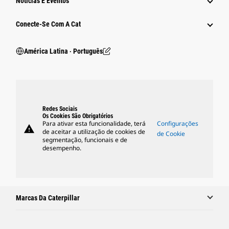
Notícias E Eventos
Conecte-Se Com A Cat
América Latina ‧ Português
Redes Sociais
Os Cookies São Obrigatórios
Para ativar esta funcionalidade, terá
Configurações
warning
de aceitar a utilização de cookies de
de Cookie
segmentação, funcionais e de
desempenho.
Marcas Da Caterpillar