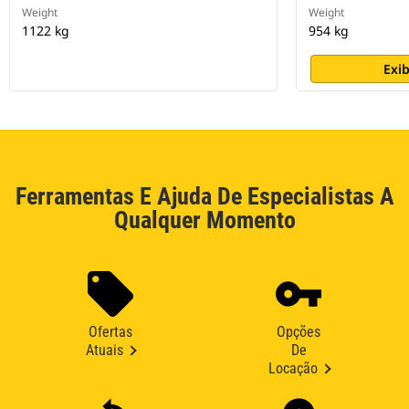
Weight
Weight
1122 kg
954 kg
Exib
Ferramentas E Ajuda De Especialistas A
Qualquer Momento
Ofertas
Opções
Atuais
De
Locação