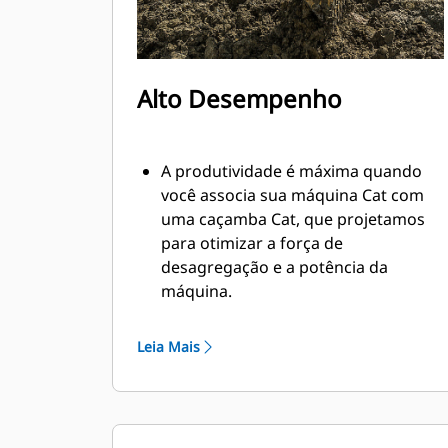
Alto Desempenho
A produtividade é máxima quando
você associa sua máquina Cat com
uma caçamba Cat, que projetamos
para otimizar a força de
desagregação e a potência da
máquina.
O perfil de revestimento de raio
duplo melhora o fluxo do material na
Leia Mais
caçamba. A folga maior do braço de
apoio garante que o fundo da
caçamba não seja arrastado,
reduzindo os custos de manutenção.