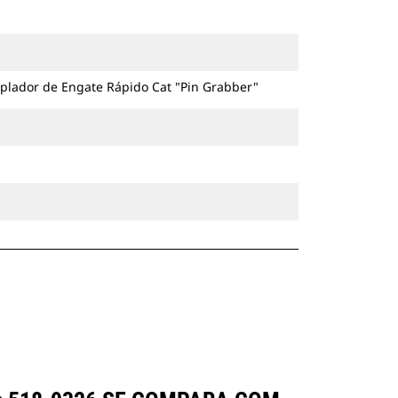
escavadeiras com esteira e com
rodas.
plador de Engate Rápido Cat "Pin Grabber"