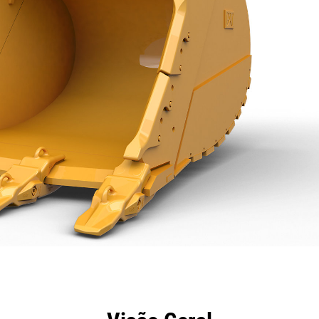
efícios
Especificações
Ferramentas
Galeria