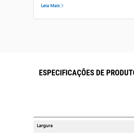
ativos podem ser visualizadas no
Leia Mais
®
VisionLink
e no equipamento com
™
assinatura Product Link
.
Mantenha seus ativos protegidos. As
caçambas com um rastreador de
ativos enviarão um alerta se
ultrapassarem um limite do local
fácil de configurar.
ESPECIFICAÇÕES DE PRODUTO
Largura