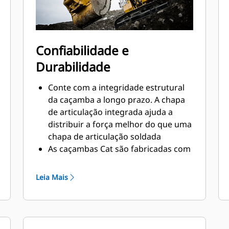
Confiabilidade e
Durabilidade
Conte com a integridade estrutural
da caçamba a longo prazo. A chapa
de articulação integrada ajuda a
distribuir a força melhor do que uma
chapa de articulação soldada
As caçambas Cat são fabricadas com
aço resistente à abrasão de alta
resistência, especialmente em áreas
Leia Mais
que se desgastam muito
Proteja as áreas de grande desgaste
da caçamba que têm maior contato
com os materiais com as