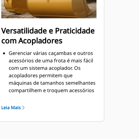
Versatilidade e Praticidade
com Acopladores
Gerenciar várias caçambas e outros
acessórios de uma frota é mais fácil
com um sistema acoplador. Os
acopladores permitem que
máquinas de tamanhos semelhantes
compartilhem e troquem acessórios
em segundos sem sair da segurança
da cabine.
Leia Mais
As caçambas que podem ser
acopladas diretamente à máquina
também são compatíveis com os
Acopladores de Engate Rápido "Pin