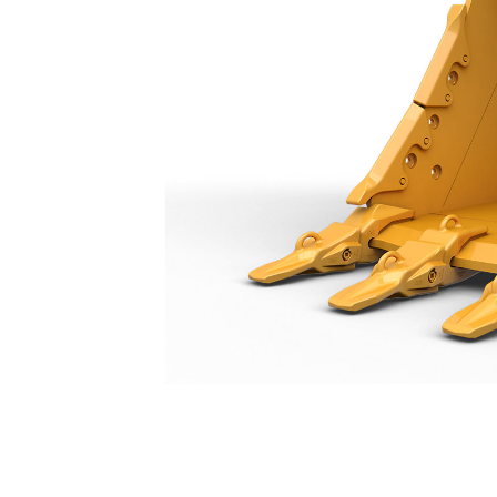
Caçamba Para Serviços Difíceis De 1750 Mm (69 Pol): 518-9326
Ben
Alterar Modelo