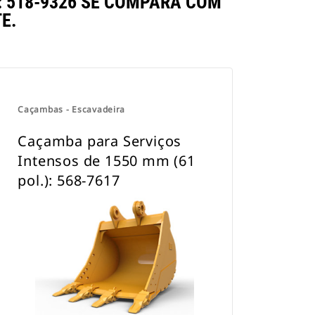
: 518-9326 SE COMPARA COM
E.
Caçambas - Escavadeira
Caçamba para Serviços
Intensos de 1550 mm (61
pol.): 568-7617