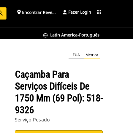
Fazer Login
place
apps
Encontrar Revendedor
arch
Latin America-Português
EUA
Métrica
Caçamba Para
Serviços Difíceis De
1750 Mm (69 Pol): 518-
9326
Serviço Pesado