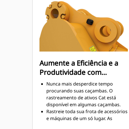
O consumo de combustível atinge o
nível máximo durante a escavação.
As caçambas Cat foram
desenvolvidas para cortar materiais
rapidamente e aprimorar a eficiência
operacional total da máquina.
Carregue mais material em menos
tempo. A forma e as barras laterais
da caçamba mantêm a maior parte
Aumente a Eficiência e a
do material na caçamba em todas as
Produtividade com
cargas.
Tecnologias Cat Connect
Nunca mais desperdice tempo
Integradas
procurando suas caçambas. O
rastreamento de ativos Cat está
disponível em algumas caçambas.
Rastreie toda sua frota de acessórios
e máquinas de um só lugar. As
caçambas com rastreamento de