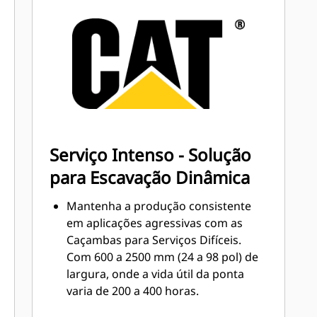
Ferramentas de Penetração no Solo
(GET, Ground Engaging Tools) Cat
Obtenha maior produção em
aplicações complexas, penetração
mais fácil em pilhas e tempos de
®
ciclo mais rápidos com a GET Cat
™
Advansys
Instale e remova pontas com mais
rapidez do que nunca com o sistema
Serviço Intenso - Solução
GET sem martelo Advansys
para Escavação Dinâmica
Garanta o encaixe seguro de pontas
e adaptadores, usando somente
Mantenha a produção consistente
ferramentas manuais básicas, com a
em aplicações agressivas com as
retenção CapSure
Caçambas para Serviços Difíceis.
Diminua os custos de manutenção
Com 600 a 2500 mm (24 a 98 pol) de
selecionando as GET certas para sua
largura, onde a vida útil da ponta
combinação de caçamba e aplicação.
varia de 200 a 400 horas.
As pontas de caçamba estão
As principais aplicações das
disponíveis em diversas opções para