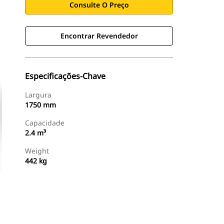
Consulte O Preço
Encontrar Revendedor
Especificações-Chave
Largura
1750 mm
Capacidade
2.4 m³
Weight
442 kg
Encontrar Revendedor
Consulte O Preço