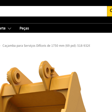
se
orte
Peças
Caçamba para Serviços Difíceis de 1750 mm (69 pol): 518-9326