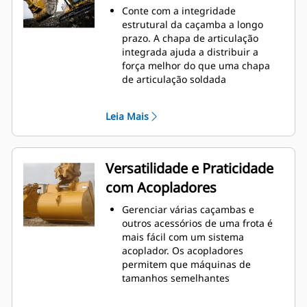
o nível máximo durante a
Conte com a integridade
escavação. As caçambas Cat foram
estrutural da caçamba a longo
desenvolvidas para cortar
prazo. A chapa de articulação
materiais rapidamente e
integrada ajuda a distribuir a
aprimorar a eficiência operacional
força melhor do que uma chapa
total da máquina.
de articulação soldada
Carregue mais material em menos
As caçambas Cat são fabricadas
tempo. A forma e as barras
com aço resistente à abrasão de
laterais da caçamba mantêm a
Leia Mais
alta resistência, especialmente em
maior parte do material na
áreas que se desgastam muito
caçamba em todas as cargas.
Proteja as áreas de grande
desgaste da caçamba que têm
Versatilidade e Praticidade
contato com a maioria dos
com Acopladores
materiais com as Ferramentas de
Penetração no Solo (GET, Ground
Gerenciar várias caçambas e
Engaging Tools) Cat
outros acessórios de uma frota é
Obtenha maior produção em
mais fácil com um sistema
aplicações complexas, penetração
acoplador. Os acopladores
mais fácil em pilhas e tempos de
permitem que máquinas de
ciclo mais rápidos com a GET Cat
®
tamanhos semelhantes
Advansys
™
compartilhem e troquem
Instale e remova pontas com mais
acessórios em segundos sem sair