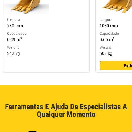
Largura
Largura
750 mm
1050 mm
Capacidade
Capacidade
0.49 m³
0.65 m³
Weight
Weight
542 kg
505 kg
Exib
Ferramentas E Ajuda De Especialistas A
Qualquer Momento