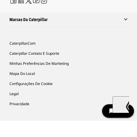
Marcas Da Caterpillar
Caterpillar.com
Caterpillar Contato E Suporte
Minhas Preferências De Marketing
Mapa Do Local
Configurações De Cookie
Legal
Privacidade
chat_bubble
Chat
South America -
© 2026 Caterpillar. Todos os direitos
Portuguese
reservados.