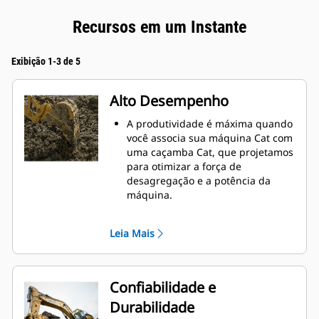
Recursos em um Instante
Exibição 1-3 de 5
Alto Desempenho
A produtividade é máxima quando
você associa sua máquina Cat com
uma caçamba Cat, que projetamos
para otimizar a força de
desagregação e a potência da
máquina.
O perfil de revestimento de raio
duplo melhora o fluxo do material
Leia Mais
na caçamba. A folga maior do
braço de apoio garante que o
fundo da caçamba não seja
arrastado, reduzindo os custos de
Confiabilidade e
manutenção.
Durabilidade
O consumo de combustível atinge