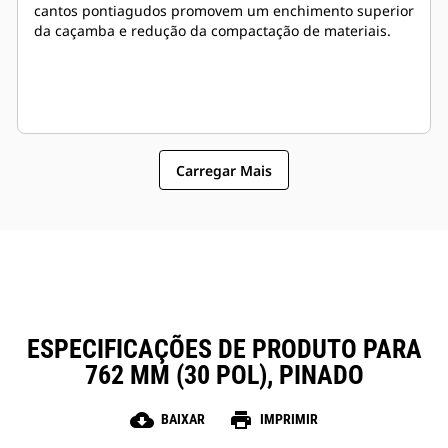
cantos pontiagudos promovem um enchimento superior
da caçamba e redução da compactação de materiais.
Carregar Mais
ESPECIFICAÇÕES DE PRODUTO PARA
762 MM (30 POL), PINADO
cloud_download
print
BAIXAR
IMPRIMIR