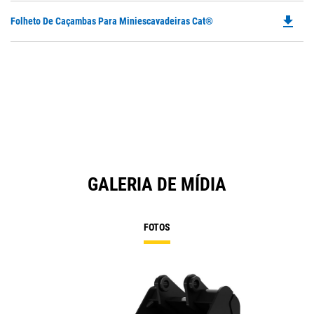
file_download
Do
Folheto De Caçambas Para Miniescavadeiras Cat®
P
O
in
a
N
Ta
GALERIA DE MÍDIA
FOTOS