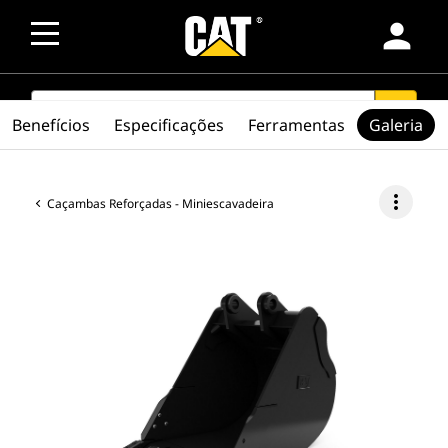
person
SEARCH
search
Benefícios
Especificações
Ferramentas
Galeria
more_vert
Caçambas Reforçadas - Miniescavadeira