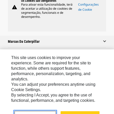
Os Cookies São Obrigatórios
Para ativar esta funcionalidade, terá
Configurações
warning
de aceitar a utilização de cookies de
de Cookie
segmentação, funcionais e de
desempenho.
Marcas Da Caterpillar
This site uses cookies to improve your
Caterpillar.com
experience. Some are required for the site to
function, while others support features,
Caterpillar Contato E Suporte
performance, personalization, targeting, and
Minhas Preferências De Marketing
analytics.
You can adjust your preferences anytime using
Mapa Do Local
Cookie Settings.
Cookie Settings
By selecting I Accept, you agree to the use of
functional, performance, and targeting cookies.
Legal
Privacidade