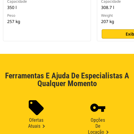
Capacidade
Capacidade
350 l
308.7 l
Peso
Weight
257 kg
207 kg
Exib
Ferramentas E Ajuda De Especialistas A
Qualquer Momento
Ofertas
Opções
Atuais
De
Locação