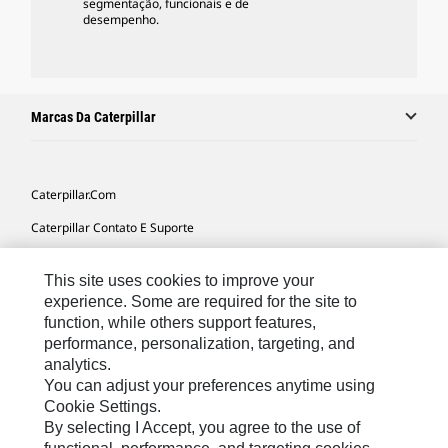
segmentação, funcionais e de
desempenho.
Marcas Da Caterpillar
Caterpillar.com
Caterpillar Contato E Suporte
Minhas Preferências De Marketing
This site uses cookies to improve your
Mapa Do Local
experience. Some are required for the site to
function, while others support features,
Cookie Settings
performance, personalization, targeting, and
Legal
analytics.
You can adjust your preferences anytime using
Privacidade
Cookie Settings.
By selecting I Accept, you agree to the use of