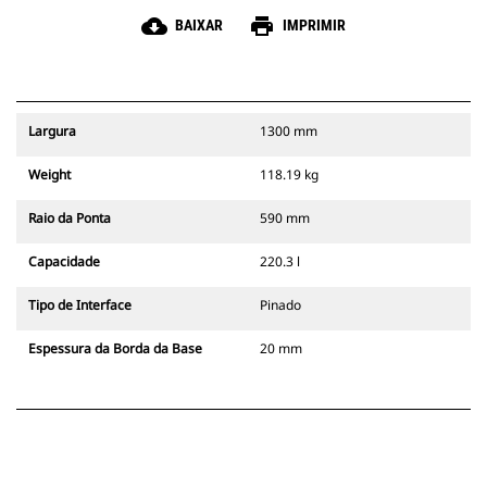
cloud_download
print
BAIXAR
IMPRIMIR
Largura
1300 mm
Weight
118.19 kg
Raio da Ponta
590 mm
Capacidade
220.3 l
Tipo de Interface
Pinado
Espessura da Borda da Base
20 mm