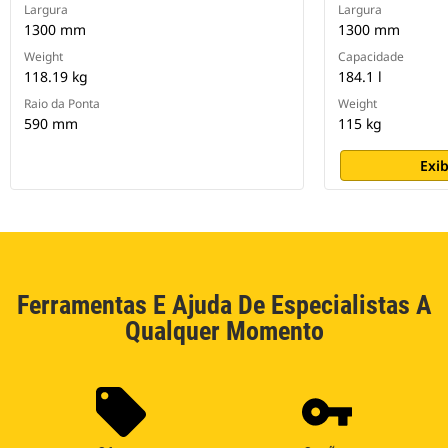
Largura
Largura
1300 mm
1300 mm
Weight
Capacidade
118.19 kg
184.1 l
Raio da Ponta
Weight
590 mm
115 kg
Exib
Ferramentas E Ajuda De Especialistas A
Qualquer Momento