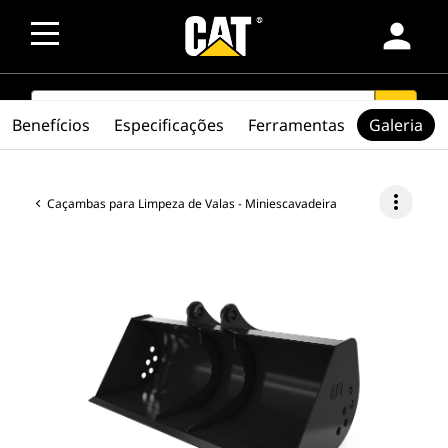
person
SEARCH
search
Benefícios
Especificações
Ferramentas
Galeria
more_vert
Caçambas para Limpeza de Valas - Miniescavadeira