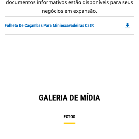
documentos informativos estão disponíveis para seus
negócios em expansão.
file_download
Do
Folheto De Caçambas Para Miniescavadeiras Cat®
P
O
in
a
N
Ta
GALERIA DE MÍDIA
FOTOS