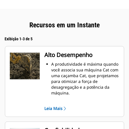
Recursos em um Instante
Exibição 1-3 de 5
Alto Desempenho
A produtividade é máxima quando
você associa sua máquina Cat com
uma caçamba Cat, que projetamos
para otimizar a força de
desagregação e a potência da
máquina.
O perfil de revestimento de raio
duplo melhora o fluxo do material
Leia Mais
na caçamba. A folga maior do
braço de apoio garante que o
fundo da caçamba não seja
arrastado, reduzindo os custos de