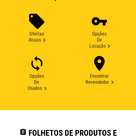
Ofertas
Opções
Atuais
De
Locação
Opções
Encontrar
De
Revendedor
Usados
assignment
FOLHETOS DE PRODUTOS E