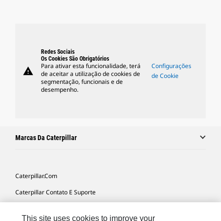
Redes Sociais
Os Cookies São Obrigatórios
Para ativar esta funcionalidade, terá
Configurações
warning
de aceitar a utilização de cookies de
de Cookie
segmentação, funcionais e de
desempenho.
Marcas Da Caterpillar
Caterpillar.com
Caterpillar Contato E Suporte
Minhas Preferências De Marketing
This site uses cookies to improve your