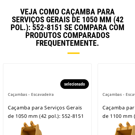
estão disponíveis para todas as
escavadeiras com esteira e com
VEJA COMO CAÇAMBA PARA
rodas.
SERVIÇOS GERAIS DE 1050 MM (42
POL.): 552-8151 SE COMPARA COM
PRODUTOS COMPARADOS
FREQUENTEMENTE.
selecionado
Caçambas - Escavadeira
Caçambas - Esca
Caçamba para Serviços Gerais
Caçamba para
de 1050 mm (42 pol.): 552-8151
de 1100 mm (