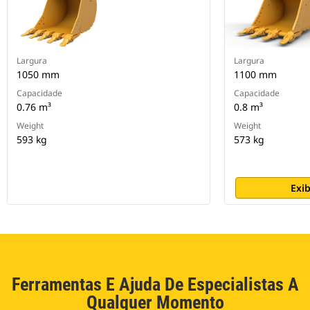
Largura
Largura
1050 mm
1100 mm
Capacidade
Capacidade
0.76 m³
0.8 m³
Weight
Weight
593 kg
573 kg
Exib
Ferramentas E Ajuda De Especialistas A
Qualquer Momento