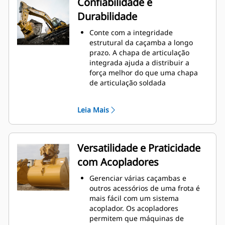
Confiabilidade e
manutenção.
Durabilidade
O consumo de combustível atinge
o nível máximo durante a
Conte com a integridade
escavação. As caçambas Cat foram
estrutural da caçamba a longo
desenvolvidas para cortar
prazo. A chapa de articulação
materiais rapidamente e
integrada ajuda a distribuir a
aprimorar a eficiência operacional
força melhor do que uma chapa
total da máquina.
de articulação soldada
Carregue mais material em menos
As caçambas Cat são fabricadas
tempo. A forma e as barras
com aço resistente à abrasão de
laterais da caçamba mantêm a
Leia Mais
alta resistência, especialmente em
maior parte do material na
áreas que se desgastam muito
caçamba em todas as cargas.
Proteja as áreas de grande
desgaste da caçamba que têm
Versatilidade e Praticidade
contato com a maioria dos
com Acopladores
materiais com as Ferramentas de
Penetração no Solo (GET, Ground
Gerenciar várias caçambas e
Engaging Tools) Cat
outros acessórios de uma frota é
Obtenha maior produção em
mais fácil com um sistema
aplicações complexas, penetração
acoplador. Os acopladores
mais fácil em pilhas e tempos de
permitem que máquinas de
ciclo mais rápidos com a GET Cat
®