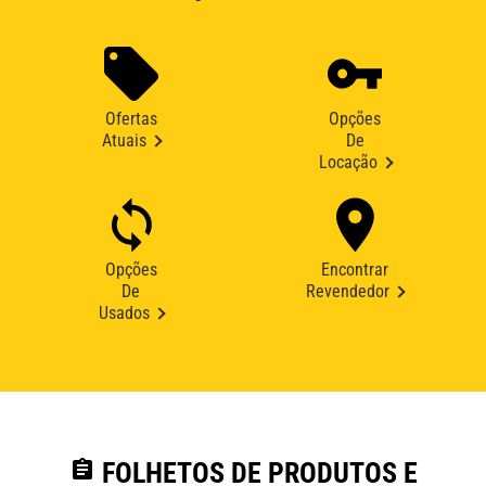
Ofertas
Opções
Atuais
De
Locação
Opções
Encontrar
De
Revendedor
Usados
assignment
FOLHETOS DE PRODUTOS E