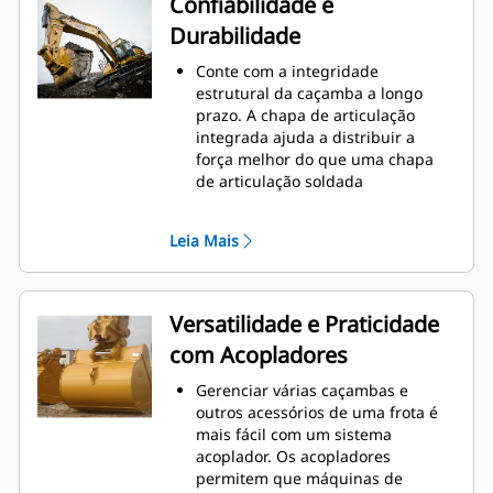
Confiabilidade e
manutenção.
Durabilidade
O consumo de combustível atinge
o nível máximo durante a
Conte com a integridade
escavação. As caçambas Cat foram
estrutural da caçamba a longo
desenvolvidas para cortar
prazo. A chapa de articulação
materiais rapidamente e
integrada ajuda a distribuir a
aprimorar a eficiência operacional
força melhor do que uma chapa
total da máquina.
de articulação soldada
Carregue mais material em menos
As caçambas Cat são fabricadas
tempo. A forma e as barras
com aço resistente à abrasão de
laterais da caçamba mantêm a
Leia Mais
alta resistência, especialmente em
maior parte do material na
áreas que se desgastam muito
caçamba em todas as cargas.
Proteja as áreas de grande
desgaste da caçamba que têm
Versatilidade e Praticidade
contato com a maioria dos
com Acopladores
materiais com as Ferramentas de
Penetração no Solo (GET, Ground
Gerenciar várias caçambas e
Engaging Tools) Cat
outros acessórios de uma frota é
Obtenha maior produção em
mais fácil com um sistema
aplicações complexas, penetração
acoplador. Os acopladores
mais fácil em pilhas e tempos de
permitem que máquinas de
ciclo mais rápidos com a GET Cat
®