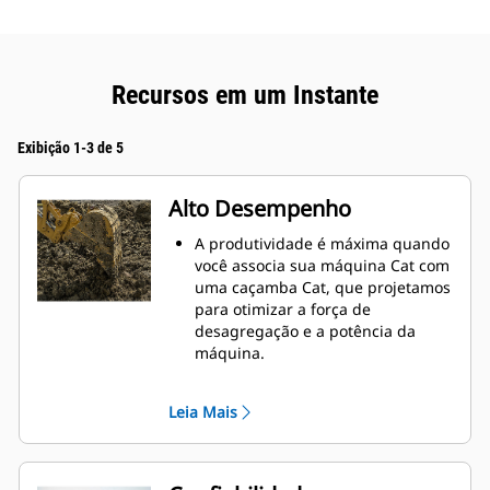
Recursos em um Instante
Exibição 1-3 de 5
Alto Desempenho
A produtividade é máxima quando
você associa sua máquina Cat com
uma caçamba Cat, que projetamos
para otimizar a força de
desagregação e a potência da
máquina.
O perfil de revestimento de raio
duplo melhora o fluxo do material
Leia Mais
na caçamba. A folga maior do
braço de apoio garante que o
fundo da caçamba não seja
arrastado, reduzindo os custos de