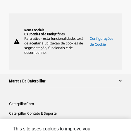
Redes Sociais
Os Cookies São Obrigatórios
Para ativar esta funcionalidade, terá
Configurações
warning
de aceitar a utilização de cookies de
de Cookie
segmentação, funcionais e de
desempenho.
Marcas Da Caterpillar
Caterpillar.com
Caterpillar Contato E Suporte
Minhas Preferências De Marketing
This site uses cookies to improve your