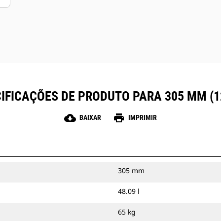
IFICAÇÕES DE PRODUTO PARA 305 MM (1
cloud_download
print
BAIXAR
IMPRIMIR
305 mm
48.09 l
65 kg