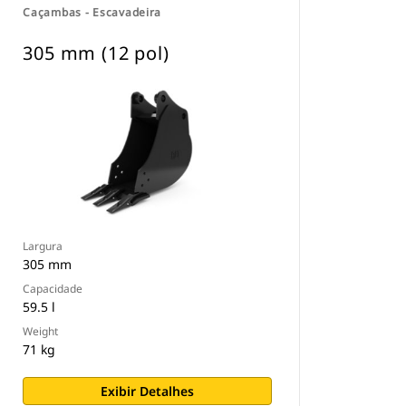
Caçambas - Escavadeira
305 mm (12 pol)
Largura
305 mm
Capacidade
59.5 l
Weight
71 kg
Exibir Detalhes