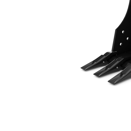
305 Mm (12 Pol)
Ben
Alterar Modelo