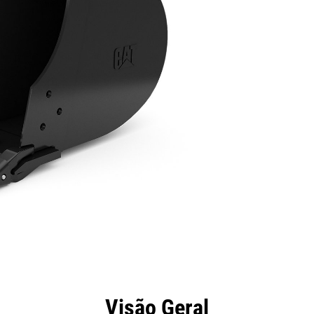
efícios
Especificações
Ferramentas
Galeria
Visão Geral