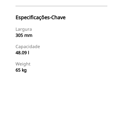
Especificações-Chave
Largura
305 mm
Capacidade
48.09 l
Weight
65 kg
Comprar Agora
Consulte O Preço