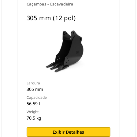
Caçambas - Escavadeira
305 mm (12 pol)
Largura
305 mm
Capacidade
56.59 l
Weight
70.5 kg
Exibir Detalhes