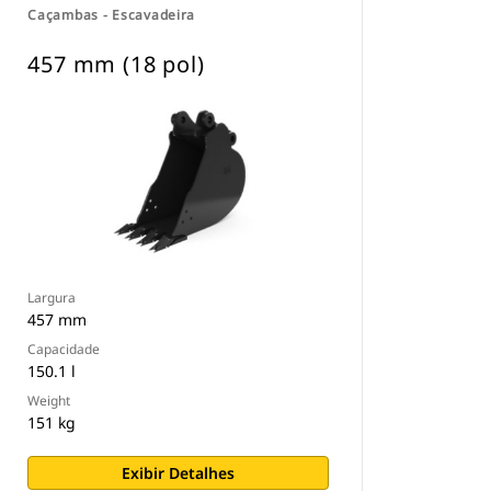
Caçambas - Escavadeira
457 mm (18 pol)
Largura
457 mm
Capacidade
150.1 l
Weight
151 kg
Exibir Detalhes