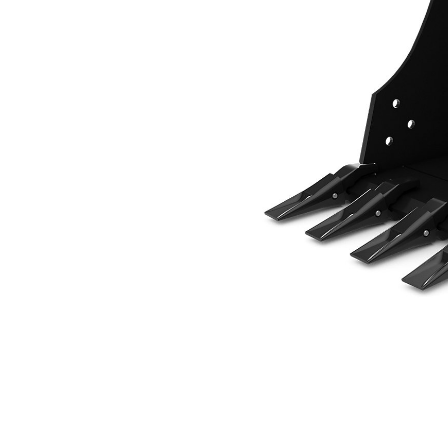
457 Mm (18 Pol)
Ben
Alterar Modelo