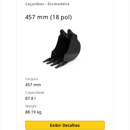
Caçambas - Escavadeira
457 mm (18 pol)
Largura
457 mm
Capacidade
87.8 l
Weight
88.19 kg
Exibir Detalhes