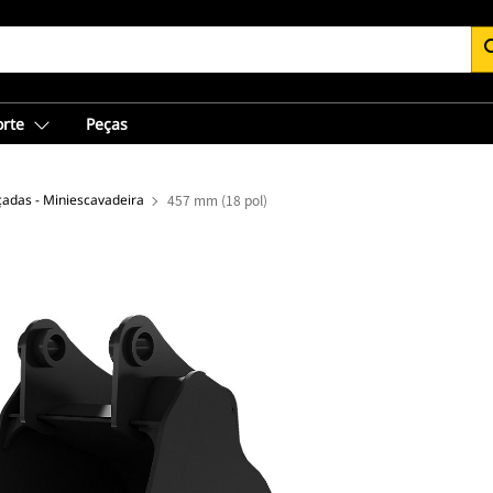
se
orte
Peças
adas - Miniescavadeira
457 mm (18 pol)