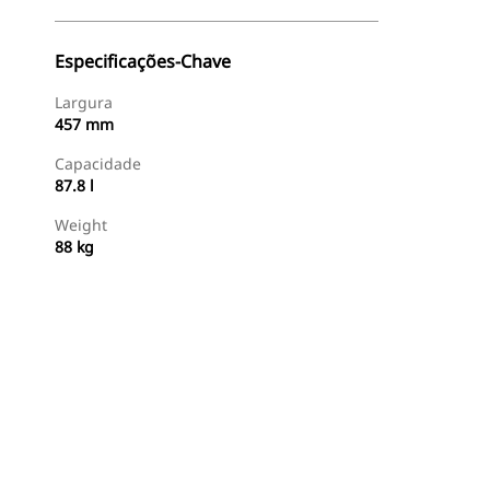
Especificações-Chave
Largura
457 mm
Capacidade
87.8 l
Weight
88 kg
Comprar Agora
Consulte O Preço