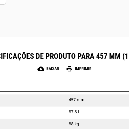
IFICAÇÕES DE PRODUTO PARA 457 MM (1
cloud_download
print
BAIXAR
IMPRIMIR
457 mm
87.8 l
88 kg