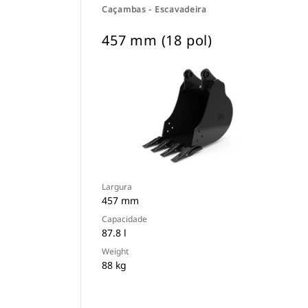
Caçambas - Escavadeira
457 mm (18 pol)
Largura
457 mm
Capacidade
87.8 l
Weight
88 kg