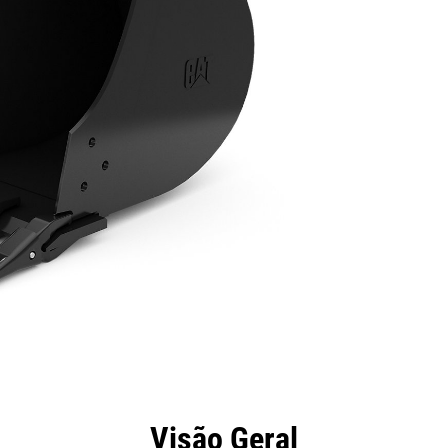
efícios
Especificações
Ferramentas
Galeria
Visão Geral