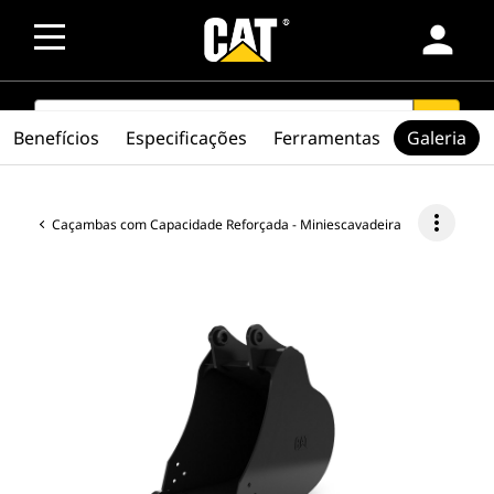
person
SEARCH
search
Benefícios
Especificações
Ferramentas
Galeria
more_vert
Caçambas com Capacidade Reforçada - Miniescavadeira