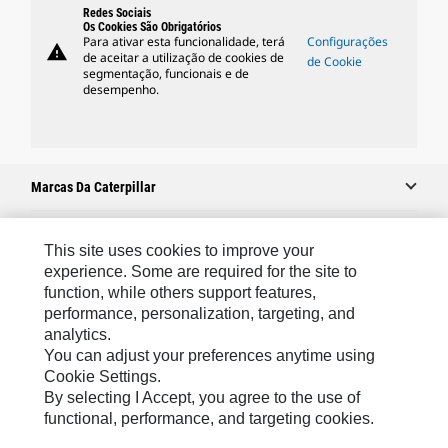
Redes Sociais
Os Cookies São Obrigatórios
Para ativar esta funcionalidade, terá
Configurações
warning
de aceitar a utilização de cookies de
de Cookie
segmentação, funcionais e de
desempenho.
Marcas Da Caterpillar
This site uses cookies to improve your
Caterpillar.com
experience. Some are required for the site to
function, while others support features,
Caterpillar Contato E Suporte
performance, personalization, targeting, and
Minhas Preferências De Marketing
analytics.
You can adjust your preferences anytime using
Mapa Do Local
Cookie Settings.
Cookie Settings
By selecting I Accept, you agree to the use of
functional, performance, and targeting cookies.
Legal