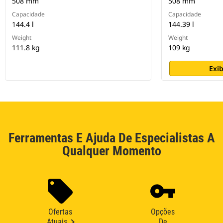
508 mm
508 mm
Capacidade
Capacidade
144.4 l
144.39 l
Weight
Weight
111.8 kg
109 kg
Exib
Ferramentas E Ajuda De Especialistas A
Qualquer Momento
Ofertas
Opções
Atuais
De