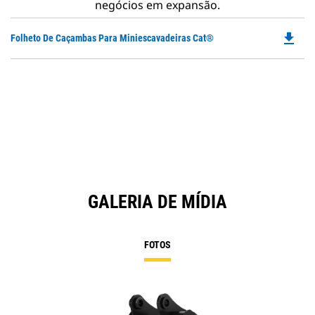
negócios em expansão.
file_download
Do
Folheto De Caçambas Para Miniescavadeiras Cat®
P
O
in
a
N
Ta
GALERIA DE MÍDIA
FOTOS