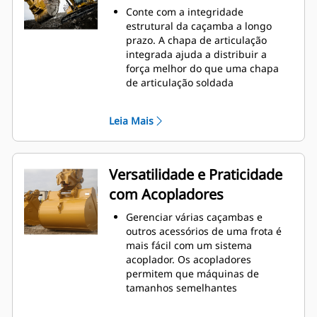
o nível máximo durante a
Conte com a integridade
escavação. As caçambas Cat foram
estrutural da caçamba a longo
desenvolvidas para cortar
prazo. A chapa de articulação
materiais rapidamente e
integrada ajuda a distribuir a
aprimorar a eficiência operacional
força melhor do que uma chapa
total da máquina.
de articulação soldada
Carregue mais material em menos
As caçambas Cat são fabricadas
tempo. A forma e as barras
com aço resistente à abrasão de
laterais da caçamba mantêm a
Leia Mais
alta resistência, especialmente em
maior parte do material na
áreas que se desgastam muito
caçamba em todas as cargas.
Proteja as áreas de grande
desgaste da caçamba que têm
Versatilidade e Praticidade
contato com a maioria dos
com Acopladores
materiais com as Ferramentas de
Penetração no Solo (GET, Ground
Gerenciar várias caçambas e
Engaging Tools) Cat
outros acessórios de uma frota é
Obtenha maior produção em
mais fácil com um sistema
aplicações complexas, penetração
acoplador. Os acopladores
mais fácil em pilhas e tempos de
permitem que máquinas de
ciclo mais rápidos com a GET Cat
®
tamanhos semelhantes
Advansys
™
compartilhem e troquem
Instale e remova pontas com mais
acessórios em segundos sem sair