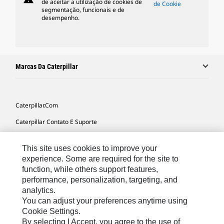
de aceitar a utilização de cookies de
de Cookie
segmentação, funcionais e de
desempenho.
Marcas Da Caterpillar
Caterpillar.com
Caterpillar Contato E Suporte
Minhas Preferências De Marketing
This site uses cookies to improve your
Mapa Do Local
experience. Some are required for the site to
function, while others support features,
Cookie Settings
performance, personalization, targeting, and
Legal
analytics.
You can adjust your preferences anytime using
Privacidade
Cookie Settings.
By selecting I Accept, you agree to the use of