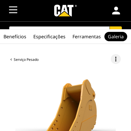
person
SEARCH
search
Benefícios
Especificações
Ferramentas
Galeria
more_vert
Serviço Pesado