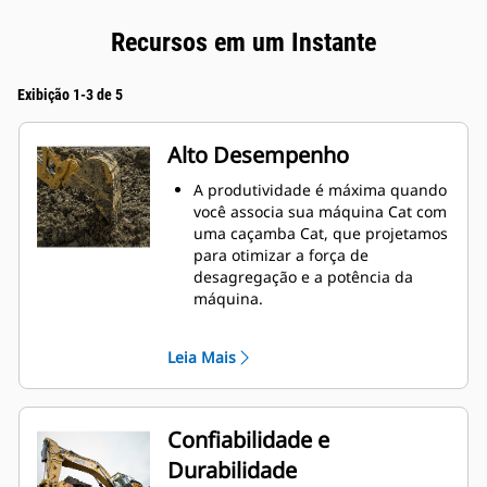
Recursos em um Instante
Exibição 1-3 de 5
Alto Desempenho
A produtividade é máxima quando
você associa sua máquina Cat com
uma caçamba Cat, que projetamos
para otimizar a força de
desagregação e a potência da
máquina.
O perfil de revestimento de raio
duplo melhora o fluxo do material
Leia Mais
na caçamba. A folga maior do
braço de apoio garante que o
fundo da caçamba não seja
arrastado, reduzindo os custos de
Confiabilidade e
manutenção.
Durabilidade
O consumo de combustível atinge