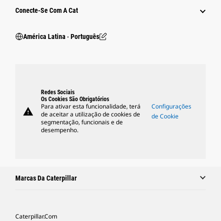
Conecte-Se Com A Cat
América Latina ‧ Português
Redes Sociais
Os Cookies São Obrigatórios
Para ativar esta funcionalidade, terá
Configurações
warning
de aceitar a utilização de cookies de
de Cookie
segmentação, funcionais e de
desempenho.
Marcas Da Caterpillar
Caterpillar.com