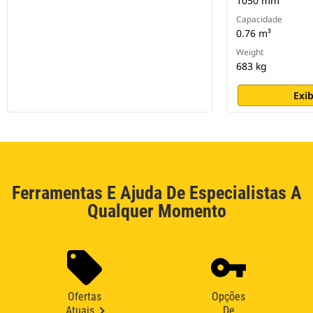
1050 mm
Capacidade
0.76 m³
Weight
683 kg
Exib
Ferramentas E Ajuda De Especialistas A
Qualquer Momento
Ofertas
Opções
Atuais
De