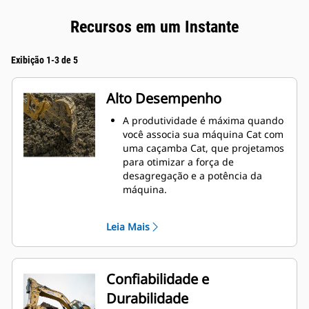
Recursos em um Instante
Exibição 1-3 de 5
Alto Desempenho
A produtividade é máxima quando
você associa sua máquina Cat com
uma caçamba Cat, que projetamos
para otimizar a força de
desagregação e a potência da
máquina.
O perfil de revestimento de raio
duplo melhora o fluxo do material
Leia Mais
na caçamba. A folga maior do
braço de apoio garante que o
fundo da caçamba não seja
arrastado, reduzindo os custos de
Confiabilidade e
manutenção.
Durabilidade
O consumo de combustível atinge