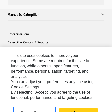
Marcas Da Caterpillar
Caterpillar.com
Caterpillar Contato E Suporte
Minhas Preferências De Marketing
This site uses cookies to improve your
Mapa Do Local
experience. Some are required for the site to
function, while others support features,
Cookie Settings
performance, personalization, targeting, and
Legal
analytics.
You can adjust your preferences anytime using
Privacidade
Cookie Settings.
By selecting I Accept, you agree to the use of
functional, performance, and targeting cookies.
South America -
© 2026 Caterpillar. Todos os direitos
Portuguese
reservados.