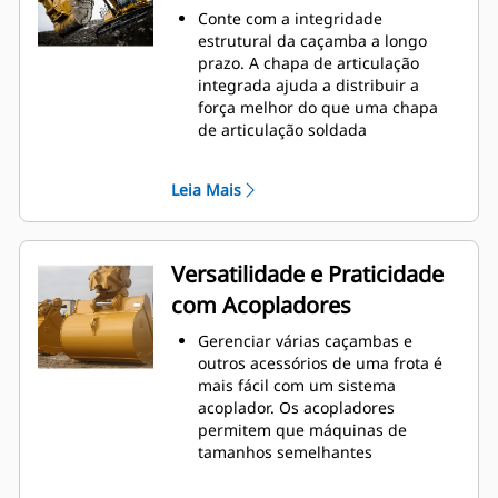
o nível máximo durante a
Conte com a integridade
escavação. As caçambas Cat foram
estrutural da caçamba a longo
desenvolvidas para cortar
prazo. A chapa de articulação
materiais rapidamente e
integrada ajuda a distribuir a
aprimorar a eficiência operacional
força melhor do que uma chapa
total da máquina.
de articulação soldada
Carregue mais material em menos
As caçambas Cat são fabricadas
tempo. A forma e as barras
com aço resistente à abrasão de
laterais da caçamba mantêm a
Leia Mais
alta resistência, especialmente em
maior parte do material na
áreas que se desgastam muito
caçamba em todas as cargas.
Proteja as áreas de grande
desgaste da caçamba que têm
Versatilidade e Praticidade
maior contato com os materiais
com Acopladores
com as Ferramentas de Penetração
no Solo (GET, Ground Engaging
Gerenciar várias caçambas e
Tools) Cat
outros acessórios de uma frota é
Obtenha maior produção em
mais fácil com um sistema
aplicações complexas, penetração
acoplador. Os acopladores
mais fácil em pilhas e tempos de
permitem que máquinas de
ciclo mais rápidos com a GET Cat
®
tamanhos semelhantes
Advansys
™
compartilhem e troquem
Instale e remova pontas com mais
acessórios em segundos sem sair