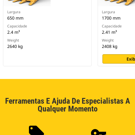
Largura
Largura
650 mm
1700 mm
Capacidade
Capacidade
2.4 m³
2.41 m³
Weight
Weight
2640 kg
2408 kg
Exib
Ferramentas E Ajuda De Especialistas A
Qualquer Momento