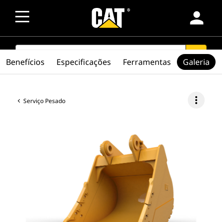
person
SEARCH
search
Benefícios
Especificações
Ferramentas
Galeria
more_vert
Serviço Pesado