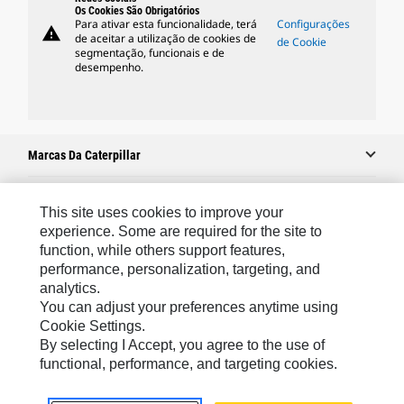
Os Cookies São Obrigatórios
Para ativar esta funcionalidade, terá
Configurações
warning
de aceitar a utilização de cookies de
de Cookie
segmentação, funcionais e de
desempenho.
Marcas Da Caterpillar
This site uses cookies to improve your
Caterpillar.com
experience. Some are required for the site to
function, while others support features,
Caterpillar Contato E Suporte
performance, personalization, targeting, and
Minhas Preferências De Marketing
analytics.
You can adjust your preferences anytime using
Mapa Do Local
Cookie Settings.
Cookie Settings
By selecting I Accept, you agree to the use of
functional, performance, and targeting cookies.
Legal
Privacidade