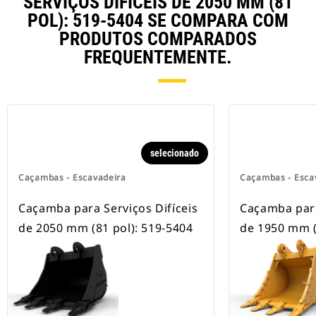
SERVIÇOS DIFÍCEIS DE 2050 MM (81
escavadeiras com esteira e com
rodas.
POL): 519-5404 SE COMPARA COM
PRODUTOS COMPARADOS
FREQUENTEMENTE.
selecionado
Caçambas - Escavadeira
Caçambas - Esca
Caçamba para Serviços Difíceis
Caçamba para
de 2050 mm (81 pol): 519-5404
de 1950 mm (