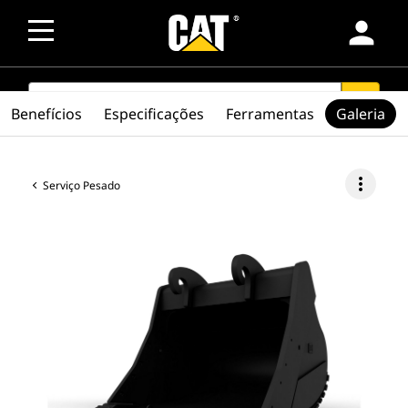
person
SEARCH
search
Benefícios
Especificações
Ferramentas
Galeria
more_vert
Serviço Pesado