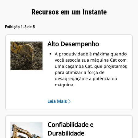
Recursos em um Instante
Exibição 1-3 de 5
Alto Desempenho
A produtividade é máxima quando
você associa sua máquina Cat com
uma caçamba Cat, que projetamos
para otimizar a força de
desagregação e a potência da
máquina.
O perfil de revestimento de raio
duplo melhora o fluxo do material
Leia Mais
na caçamba. A folga maior do
braço de apoio garante que o
fundo da caçamba não seja
arrastado, reduzindo os custos de
Confiabilidade e
manutenção.
Durabilidade
O consumo de combustível atinge