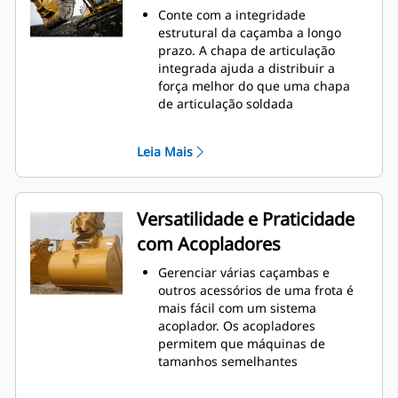
o nível máximo durante a
Conte com a integridade
escavação. As caçambas Cat foram
estrutural da caçamba a longo
desenvolvidas para cortar
prazo. A chapa de articulação
materiais rapidamente e
integrada ajuda a distribuir a
aprimorar a eficiência operacional
força melhor do que uma chapa
total da máquina.
de articulação soldada
Carregue mais material em menos
As caçambas Cat são fabricadas
tempo. A forma e as barras
com aço resistente à abrasão de
laterais da caçamba mantêm a
Leia Mais
alta resistência, especialmente em
maior parte do material na
áreas que se desgastam muito
caçamba em todas as cargas.
Proteja as áreas de grande
desgaste da caçamba que têm
Versatilidade e Praticidade
maior contato com os materiais
com Acopladores
com as Ferramentas de Penetração
no Solo (GET, Ground Engaging
Gerenciar várias caçambas e
Tools) Cat
outros acessórios de uma frota é
Obtenha maior produção em
mais fácil com um sistema
aplicações complexas, penetração
acoplador. Os acopladores
mais fácil em pilhas e tempos de
permitem que máquinas de
ciclo mais rápidos com a GET Cat
®
tamanhos semelhantes
Advansys
™
compartilhem e troquem
Instale e remova pontas com mais
acessórios em segundos sem sair