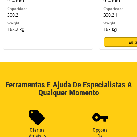
914 mm
914 mm
Capacidade
Capacidade
300.2 l
300.2 l
Weight
Weight
168.2 kg
167 kg
Exib
Ferramentas E Ajuda De Especialistas A
Qualquer Momento
Ofertas
Opções
Atuais
De