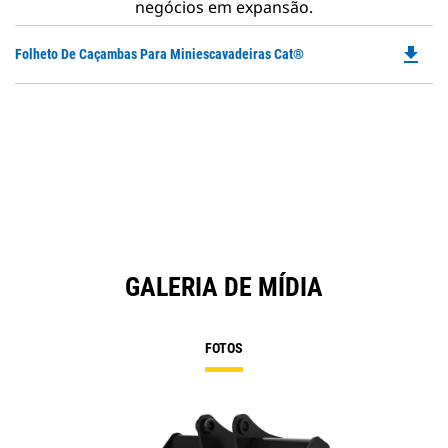
negócios em expansão.
file_download
Do
Folheto De Caçambas Para Miniescavadeiras Cat®
P
O
in
a
N
Ta
GALERIA DE MÍDIA
FOTOS