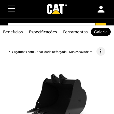
person
SEARCH
search
Benefícios
Especificações
Ferramentas
Galeria
more_vert
Caçambas com Capacidade Reforçada - Miniescavadeira