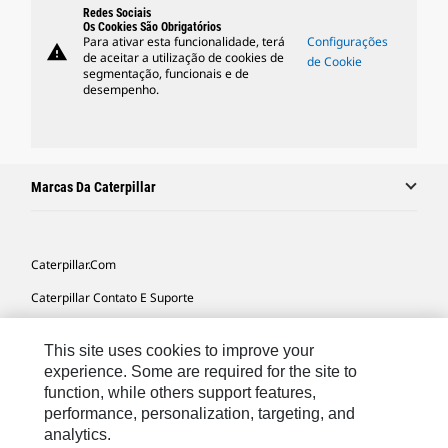
Redes Sociais
Os Cookies São Obrigatórios
Para ativar esta funcionalidade, terá
Configurações
warning
de aceitar a utilização de cookies de
de Cookie
segmentação, funcionais e de
desempenho.
Marcas Da Caterpillar
Caterpillar.com
Caterpillar Contato E Suporte
Minhas Preferências De Marketing
This site uses cookies to improve your
Mapa Do Local
experience. Some are required for the site to
function, while others support features,
Cookie Settings
performance, personalization, targeting, and
Legal
analytics.