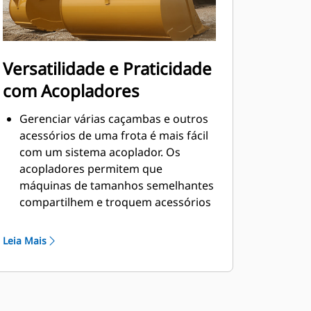
Versatilidade e Praticidade
com Acopladores
Gerenciar várias caçambas e outros
acessórios de uma frota é mais fácil
com um sistema acoplador. Os
acopladores permitem que
máquinas de tamanhos semelhantes
compartilhem e troquem acessórios
em segundos sem sair da segurança
da cabine.
Leia Mais
As caçambas que podem ser
acopladas diretamente à máquina
também são compatíveis com os
Acopladores de Engate Rápido "Pin