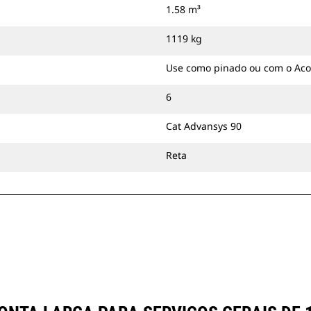
1.58 m³
Grabber" ou Acoplador Dedicado
CW.
1119 kg
Use como pinado ou com o Aco
6
Cat Advansys 90
Reta