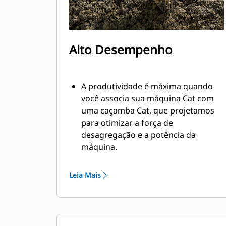
Alto Desempenho
A produtividade é máxima quando
você associa sua máquina Cat com
uma caçamba Cat, que projetamos
para otimizar a força de
desagregação e a potência da
máquina.
O perfil de revestimento de raio
duplo melhora o fluxo do material na
Leia Mais
caçamba. A folga maior do braço de
apoio garante que o fundo da
caçamba não seja arrastado,
reduzindo os custos de manutenção.