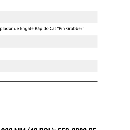
escavadeiras com esteira e com
rodas.
plador de Engate Rápido Cat "Pin Grabber"