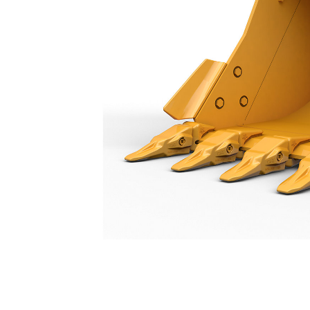
Caçamba Com Ponta Larga Para Serviços Gerais De 1200 Mm (48 Pol): 552-8282
Ben
Alterar Modelo