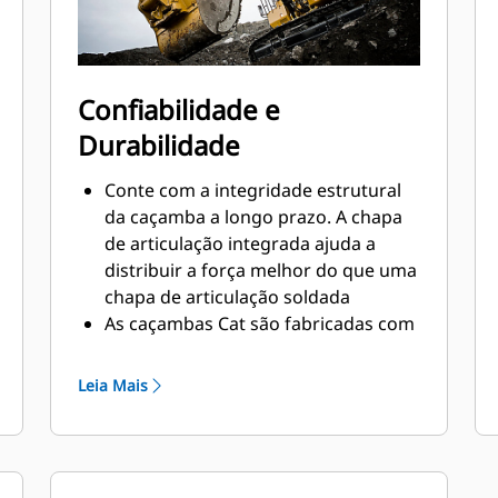
Confiabilidade e
Durabilidade
Conte com a integridade estrutural
da caçamba a longo prazo. A chapa
de articulação integrada ajuda a
distribuir a força melhor do que uma
chapa de articulação soldada
As caçambas Cat são fabricadas com
aço resistente à abrasão de alta
resistência, especialmente em áreas
Leia Mais
que se desgastam muito
Proteja as áreas de grande desgaste
da caçamba que têm contato com a
maioria dos materiais com as