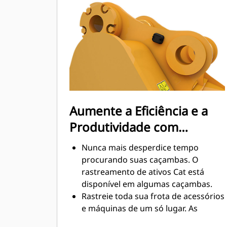
O consumo de combustível atinge o
nível máximo durante a escavação.
As caçambas Cat foram
desenvolvidas para cortar materiais
rapidamente e aprimorar a eficiência
operacional total da máquina.
Carregue mais material em menos
tempo. A forma e as barras laterais
da caçamba mantêm a maior parte
Aumente a Eficiência e a
do material na caçamba em todas as
Produtividade com
cargas.
Tecnologias Cat Connect
Nunca mais desperdice tempo
Integradas
procurando suas caçambas. O
rastreamento de ativos Cat está
disponível em algumas caçambas.
Rastreie toda sua frota de acessórios
e máquinas de um só lugar. As
caçambas com rastreamento de