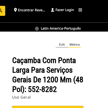
Fazer Login
place
apps
Encontrar Revendedor
arch
Latin America-Português
EUA
Métrica
Caçamba Com Ponta
Larga Para Serviços
Gerais De 1200 Mm (48
Pol): 552-8282
Uso Geral