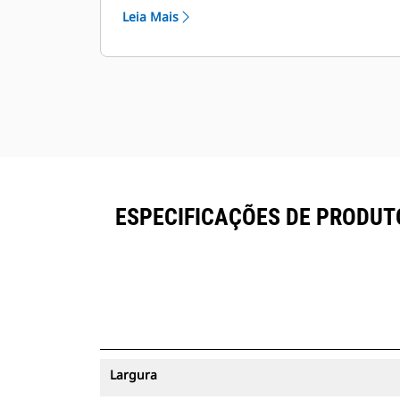
ativos podem ser visualizadas no
Leia Mais
®
VisionLink
e no equipamento com
™
assinatura Product Link
.
Mantenha seus ativos protegidos. As
caçambas com um rastreador de
ativos enviarão um alerta se
ultrapassarem um limite do local
fácil de configurar.
ESPECIFICAÇÕES DE PRODUT
Largura