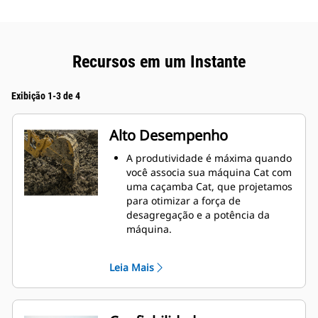
Recursos em um Instante
Exibição 1-3 de 4
Alto Desempenho
A produtividade é máxima quando
você associa sua máquina Cat com
uma caçamba Cat, que projetamos
para otimizar a força de
desagregação e a potência da
máquina.
O perfil de revestimento de raio
duplo melhora o fluxo do material
Leia Mais
na caçamba. A folga maior do
braço de apoio garante que o
fundo da caçamba não seja
arrastado, reduzindo os custos de