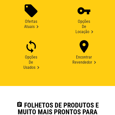
Ofertas
Opções
Atuais
De
Locação
Opções
Encontrar
De
Revendedor
Usados
assignment
FOLHETOS DE PRODUTOS E
MUITO MAIS PRONTOS PARA