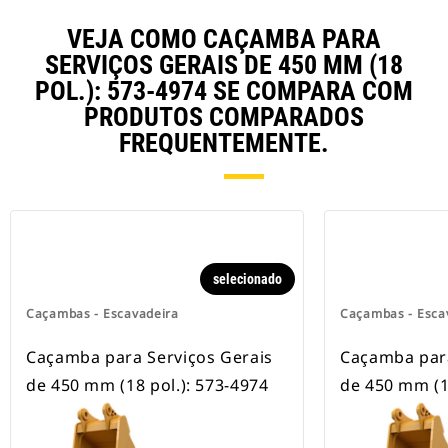
estão disponíveis para todas as
escavadeiras com esteira e com
VEJA COMO CAÇAMBA PARA
rodas.
SERVIÇOS GERAIS DE 450 MM (18
POL.): 573-4974 SE COMPARA COM
PRODUTOS COMPARADOS
FREQUENTEMENTE.
selecionado
Caçambas - Escavadeira
Caçambas - Esca
Caçamba para Serviços Gerais
Caçamba para
de 450 mm (18 pol.): 573-4974
de 450 mm (1