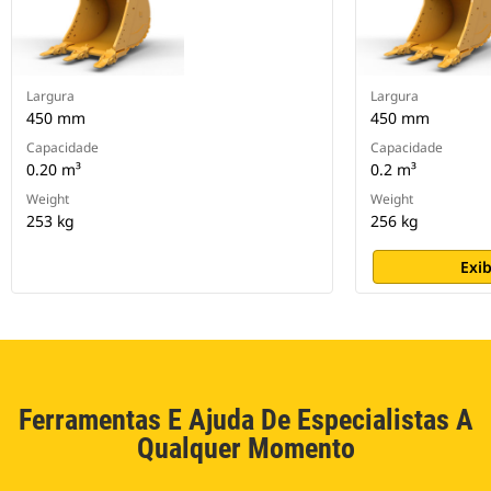
Largura
Largura
450 mm
450 mm
Capacidade
Capacidade
0.20 m³
0.2 m³
Weight
Weight
253 kg
256 kg
Exib
Ferramentas E Ajuda De Especialistas A
Qualquer Momento