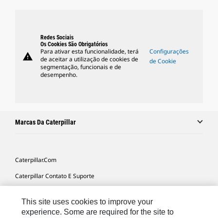
Redes Sociais
Os Cookies São Obrigatórios
Para ativar esta funcionalidade, terá
Configurações
warning
de aceitar a utilização de cookies de
de Cookie
segmentação, funcionais e de
desempenho.
Marcas Da Caterpillar
Caterpillar.com
Caterpillar Contato E Suporte
Minhas Preferências De Marketing
This site uses cookies to improve your
Mapa Do Local
experience. Some are required for the site to