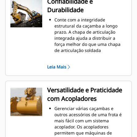
Confiabilidade e
manutenção.
Durabilidade
O consumo de combustível atinge
o nível máximo durante a
Conte com a integridade
escavação. As caçambas Cat foram
estrutural da caçamba a longo
desenvolvidas para cortar
prazo. A chapa de articulação
materiais rapidamente e
integrada ajuda a distribuir a
aprimorar a eficiência operacional
força melhor do que uma chapa
total da máquina.
de articulação soldada
Carregue mais material em menos
As caçambas Cat são fabricadas
tempo. A forma e as barras
com aço resistente à abrasão de
laterais da caçamba mantêm a
Leia Mais
alta resistência, especialmente em
maior parte do material na
áreas que se desgastam muito
caçamba em todas as cargas.
Proteja as áreas de grande
desgaste da caçamba que têm
Versatilidade e Praticidade
contato com a maioria dos
com Acopladores
materiais com as Ferramentas de
Penetração no Solo (GET, Ground
Gerenciar várias caçambas e
Engaging Tools) Cat
outros acessórios de uma frota é
Obtenha maior produção em
mais fácil com um sistema
aplicações complexas, penetração
acoplador. Os acopladores
mais fácil em pilhas e tempos de
permitem que máquinas de
ciclo mais rápidos com a GET Cat
®