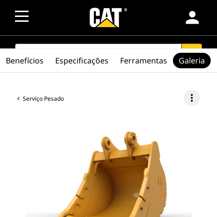
person
SEARCH
search
Benefícios
Especificações
Ferramentas
Galeria
more_vert
Serviço Pesado