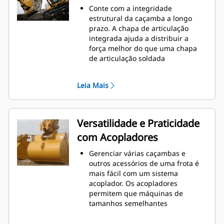
o nível máximo durante a
Conte com a integridade
escavação. As caçambas Cat foram
estrutural da caçamba a longo
desenvolvidas para cortar
prazo. A chapa de articulação
materiais rapidamente e
integrada ajuda a distribuir a
aprimorar a eficiência operacional
força melhor do que uma chapa
total da máquina.
de articulação soldada
Carregue mais material em menos
As caçambas Cat são fabricadas
tempo. A forma e as barras
com aço resistente à abrasão de
laterais da caçamba mantêm a
Leia Mais
alta resistência, especialmente em
maior parte do material na
áreas que se desgastam muito
caçamba em todas as cargas.
Proteja as áreas de grande
desgaste da caçamba que têm
Versatilidade e Praticidade
maior contato com os materiais
com Acopladores
com as Ferramentas de Penetração
no Solo (GET, Ground Engaging
Gerenciar várias caçambas e
Tools) Cat
outros acessórios de uma frota é
Obtenha maior produção em
mais fácil com um sistema
aplicações complexas, penetração
acoplador. Os acopladores
mais fácil em pilhas e tempos de
permitem que máquinas de
ciclo mais rápidos com a GET Cat
®
tamanhos semelhantes
Advansys
™
compartilhem e troquem
Instale e remova pontas com mais
acessórios em segundos sem sair