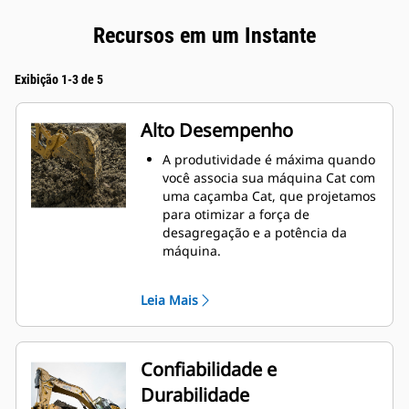
Recursos em um Instante
Exibição 1-3 de 5
Alto Desempenho
A produtividade é máxima quando
você associa sua máquina Cat com
uma caçamba Cat, que projetamos
para otimizar a força de
desagregação e a potência da
máquina.
O perfil de revestimento de raio
duplo melhora o fluxo do material
Leia Mais
na caçamba. A folga maior do
braço de apoio garante que o
fundo da caçamba não seja
arrastado, reduzindo os custos de
Confiabilidade e
manutenção.
Durabilidade
O consumo de combustível atinge