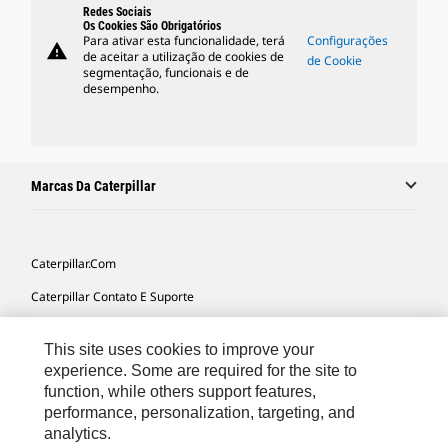
Redes Sociais
Os Cookies São Obrigatórios
Para ativar esta funcionalidade, terá
Configurações
warning
de aceitar a utilização de cookies de
de Cookie
segmentação, funcionais e de
desempenho.
Marcas Da Caterpillar
Caterpillar.com
Caterpillar Contato E Suporte
Minhas Preferências De Marketing
This site uses cookies to improve your
Mapa Do Local
experience. Some are required for the site to
function, while others support features,
Cookie Settings
performance, personalization, targeting, and
Legal
analytics.