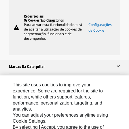
Redes Sociais
Os Cookies São Obrigatórios
Para ativar esta funcionalidade, terá
Configurações
warning
de aceitar a utilização de cookies de
de Cookie
segmentação, funcionais e de
desempenho.
Marcas Da Caterpillar
This site uses cookies to improve your
Caterpillar.com
experience. Some are required for the site to
function, while others support features,
Caterpillar Contato E Suporte
performance, personalization, targeting, and
Minhas Preferências De Marketing
analytics.
You can adjust your preferences anytime using
Mapa Do Local
Cookie Settings.
Cookie Settings
By selecting I Accept, you agree to the use of