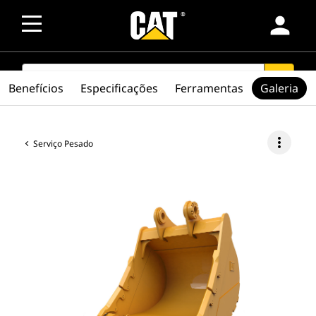
person
SEARCH
search
Benefícios
Especificações
Ferramentas
Galeria
more_vert
Serviço Pesado