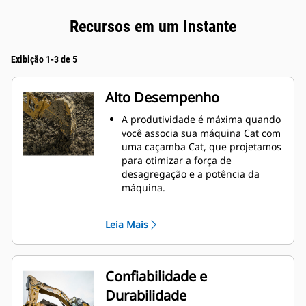
Recursos em um Instante
Exibição 1-3 de 5
Alto Desempenho
A produtividade é máxima quando
você associa sua máquina Cat com
uma caçamba Cat, que projetamos
para otimizar a força de
desagregação e a potência da
máquina.
O perfil de revestimento de raio
duplo melhora o fluxo do material
Leia Mais
na caçamba. A folga maior do
braço de apoio garante que o
fundo da caçamba não seja
arrastado, reduzindo os custos de
Confiabilidade e
manutenção.
Durabilidade
O consumo de combustível atinge