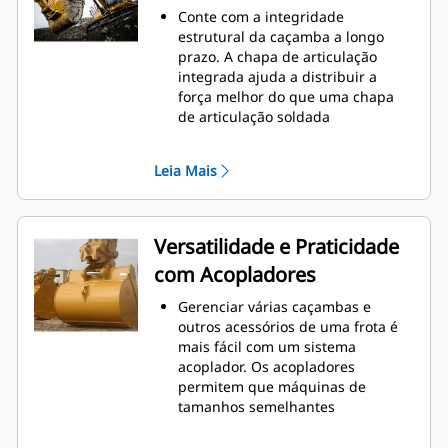
o nível máximo durante a
Conte com a integridade
escavação. As caçambas Cat foram
estrutural da caçamba a longo
desenvolvidas para cortar
prazo. A chapa de articulação
materiais rapidamente e
integrada ajuda a distribuir a
aprimorar a eficiência operacional
força melhor do que uma chapa
total da máquina.
de articulação soldada
Carregue mais material em menos
As caçambas Cat são fabricadas
tempo. A forma e as barras
com aço resistente à abrasão de
laterais da caçamba mantêm a
Leia Mais
alta resistência, especialmente em
maior parte do material na
áreas que se desgastam muito
caçamba em todas as cargas.
Proteja as áreas de grande
desgaste da caçamba que têm
Versatilidade e Praticidade
contato com a maioria dos
com Acopladores
materiais com as Ferramentas de
Penetração no Solo (GET, Ground
Gerenciar várias caçambas e
Engaging Tools) Cat
outros acessórios de uma frota é
Obtenha maior produção em
mais fácil com um sistema
aplicações complexas, penetração
acoplador. Os acopladores
mais fácil em pilhas e tempos de
permitem que máquinas de
ciclo mais rápidos com a GET Cat
®
tamanhos semelhantes
Advansys
™
compartilhem e troquem
Instale e remova pontas com mais
acessórios em segundos sem sair