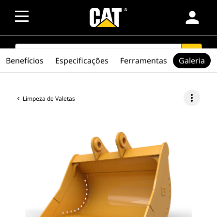
person
SEARCH
search
Benefícios
Especificações
Ferramentas
Galeria
more_vert
Limpeza de Valetas