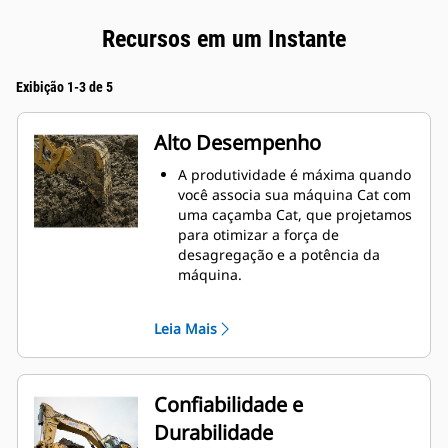
Recursos em um Instante
Exibição 1-3 de 5
Alto Desempenho
A produtividade é máxima quando
você associa sua máquina Cat com
uma caçamba Cat, que projetamos
para otimizar a força de
desagregação e a potência da
máquina.
O perfil de revestimento de raio
duplo melhora o fluxo do material
Leia Mais
na caçamba. A folga maior do
braço de apoio garante que o
fundo da caçamba não seja
arrastado, reduzindo os custos de
Confiabilidade e
manutenção.
Durabilidade
O consumo de combustível atinge