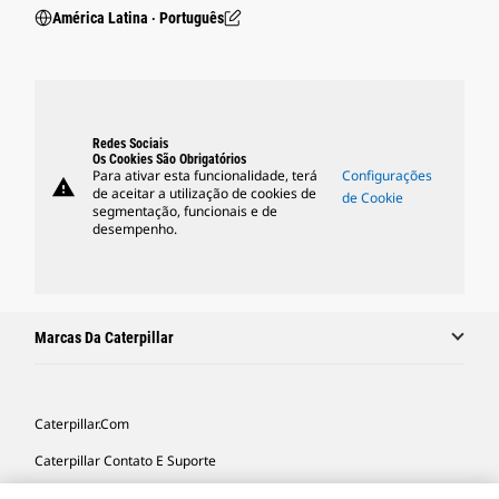
América Latina ‧ Português
Redes Sociais
Os Cookies São Obrigatórios
Para ativar esta funcionalidade, terá
Configurações
warning
de aceitar a utilização de cookies de
de Cookie
segmentação, funcionais e de
desempenho.
Marcas Da Caterpillar
Caterpillar.com
Caterpillar Contato E Suporte
Minhas Preferências De Marketing