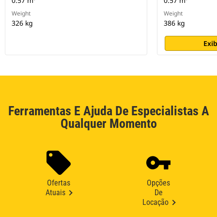
0.57 m³
0.57 m³
Weight
Weight
326 kg
386 kg
Exib
Ferramentas E Ajuda De Especialistas A
Qualquer Momento
Ofertas
Opções
Atuais
De
Locação