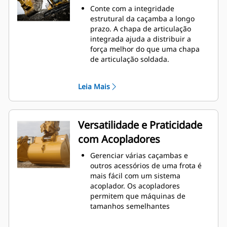
o nível máximo durante a
Conte com a integridade
escavação. As caçambas Cat foram
estrutural da caçamba a longo
desenvolvidas para cortar
prazo. A chapa de articulação
materiais rapidamente e
integrada ajuda a distribuir a
aprimorar a eficiência operacional
força melhor do que uma chapa
total da máquina.
de articulação soldada.
Carregue mais material em menos
As caçambas Cat são fabricadas
tempo. A forma e as barras
com aço resistente à abrasão de
laterais da caçamba mantêm a
Leia Mais
alta resistência, especialmente em
maior parte do material na
componentes que se desgastam
caçamba em todas as cargas.
muito.
Proteja as áreas de maior desgaste
Versatilidade e Praticidade
e mais importantes da caçamba
com Acopladores
com as Ferramentas de Penetração
no Solo (GET, Ground Engaging
Gerenciar várias caçambas e
Tools) Cat
. Os protetores da barra
®
outros acessórios de uma frota é
lateral e os cortadores laterais
mais fácil com um sistema
ajudam a preservar as peças da
acoplador. Os acopladores
caçamba que mais têm contato e
permitem que máquinas de
passam pelos materiais.
tamanhos semelhantes
Diminua os custos de manutenção
compartilhem e troquem
selecionando as GET certas para
acessórios em segundos sem sair