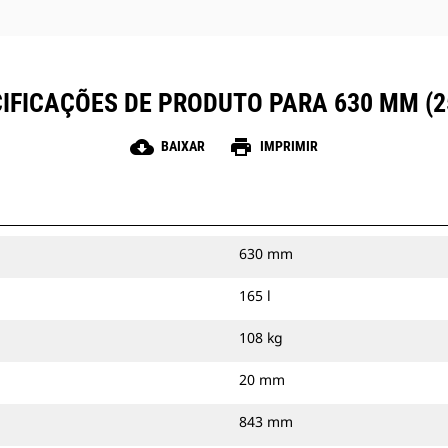
IFICAÇÕES DE PRODUTO PARA 630 MM (2
cloud_download
print
BAIXAR
IMPRIMIR
630 mm
165 l
108 kg
20 mm
843 mm