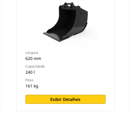
Largura
620 mm
Capacidade
240 l
Peso
161 kg
Exibir Detalhes