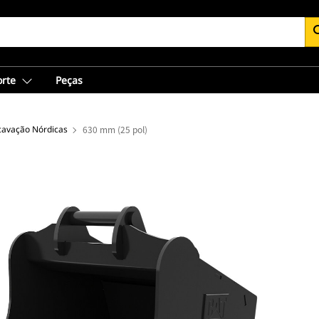
se
orte
Peças
avação Nórdicas
630 mm (25 pol)