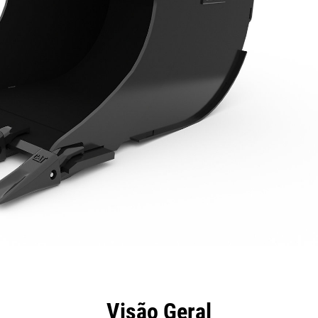
efícios
Especificações
Ferramentas
Galeria
Visão Geral