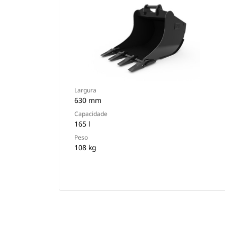
Largura
630 mm
Capacidade
165 l
Peso
108 kg