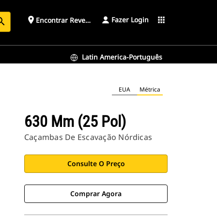
Fazer Login
place
apps
Encontrar Revendedor
arch
Latin America-Português
EUA
Métrica
630 Mm (25 Pol)
Caçambas De Escavação Nórdicas
Consulte O Preço
Comprar Agora