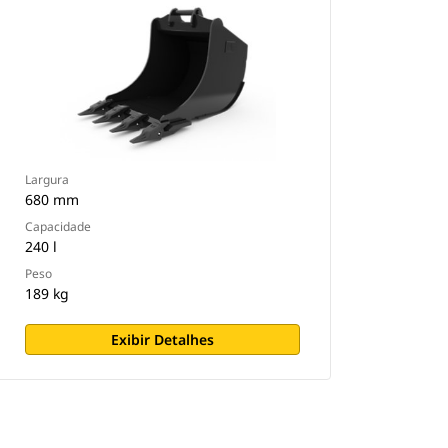
Largura
680 mm
Capacidade
240 l
Peso
189 kg
Exibir Detalhes