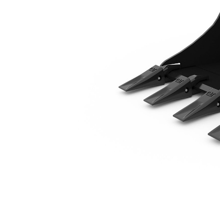
630 Mm (25 Pol)
Ben
Alterar Modelo