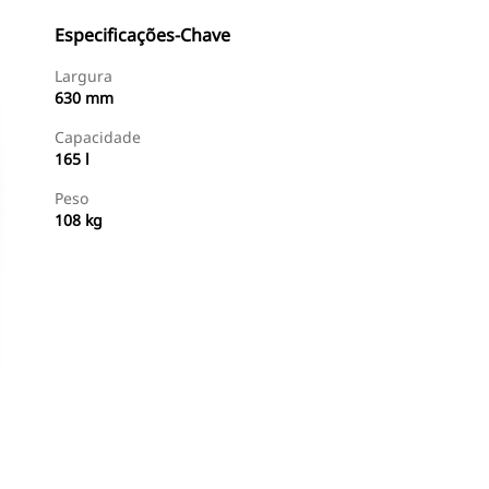
Especificações-Chave
Largura
630 mm
Capacidade
165 l
Peso
108 kg
Comprar Agora
Consulte O Preço