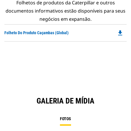
Folhetos de produtos da Caterpillar e outros
documentos informativos estão disponíveis para seus
negócios em expansão.
file_download
Do
Folheto Do Produto Caçambas (Global)
P
O
in
a
N
Ta
GALERIA DE MÍDIA
FOTOS