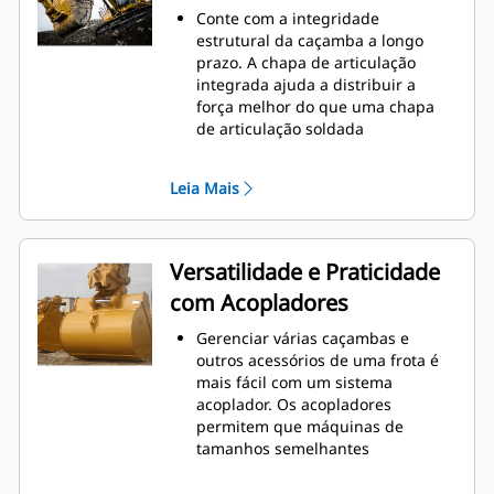
o nível máximo durante a
Conte com a integridade
escavação. As caçambas Cat foram
estrutural da caçamba a longo
desenvolvidas para cortar
prazo. A chapa de articulação
materiais rapidamente e
integrada ajuda a distribuir a
aprimorar a eficiência operacional
força melhor do que uma chapa
total da máquina.
de articulação soldada
Carregue mais material em menos
As caçambas Cat são fabricadas
tempo. A forma e as barras
com aço resistente à abrasão de
laterais da caçamba mantêm a
Leia Mais
alta resistência, especialmente em
maior parte do material na
áreas que se desgastam muito
caçamba em todas as cargas.
Proteja as áreas de grande
desgaste da caçamba que têm
Versatilidade e Praticidade
contato com a maioria dos
com Acopladores
materiais com as Ferramentas de
Penetração no Solo (GET, Ground
Gerenciar várias caçambas e
Engaging Tools) Cat
outros acessórios de uma frota é
Obtenha maior produção em
mais fácil com um sistema
aplicações complexas, penetração
acoplador. Os acopladores
mais fácil em pilhas e tempos de
permitem que máquinas de
ciclo mais rápidos com a GET Cat
®
tamanhos semelhantes
Advansys
™
compartilhem e troquem
Instale e remova pontas com mais
acessórios em segundos sem sair