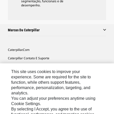
segmentação, funcionais e de
desempenho.
Marcas Da Caterpillar
Caterpillar.com
Caterpillar Contato E Suporte
Minhas Preferências De Marketing
This site uses cookies to improve your
Mapa Do Local
experience. Some are required for the site to
function, while others support features,
Cookie Settings
performance, personalization, targeting, and
Legal
analytics.
You can adjust your preferences anytime using
Privacidade
Cookie Settings.
By selecting I Accept, you agree to the use of