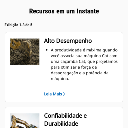
Recursos em um Instante
Exibição 1-3 de 5
Alto Desempenho
A produtividade é máxima quando
você associa sua máquina Cat com
uma caçamba Cat, que projetamos
para otimizar a força de
desagregação e a potência da
máquina.
O perfil de revestimento de raio
duplo melhora o fluxo do material
Leia Mais
na caçamba. A folga maior do
braço de apoio garante que o
fundo da caçamba não seja
arrastado, reduzindo os custos de
Confiabilidade e
manutenção.
Durabilidade
O consumo de combustível atinge