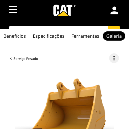
person
SEARCH
search
Benefícios
Especificações
Ferramentas
Galeria
more_vert
Serviço Pesado