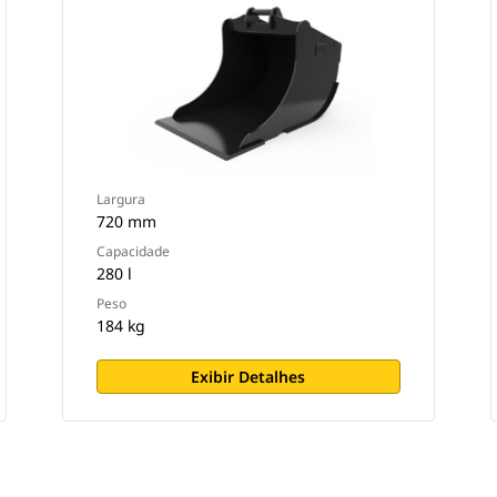
Largura
720 mm
Capacidade
280 l
Peso
184 kg
Exibir Detalhes