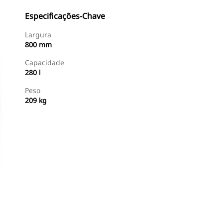
Especificações-Chave
Largura
800 mm
Capacidade
280 l
Peso
209 kg
Comprar Agora
Consulte O Preço