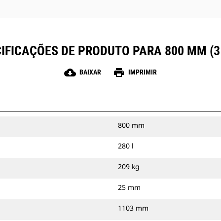
IFICAÇÕES DE PRODUTO PARA 800 MM (3
cloud_download
print
BAIXAR
IMPRIMIR
800 mm
280 l
209 kg
25 mm
1103 mm