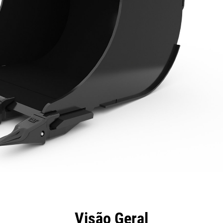
efícios
Especificações
Ferramentas
Galeria
Visão Geral