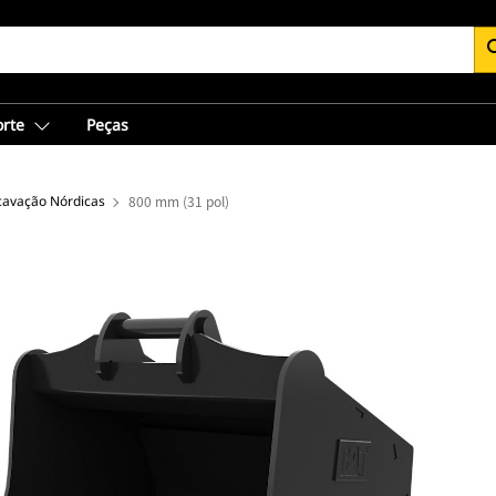
se
orte
Peças
avação Nórdicas
800 mm (31 pol)