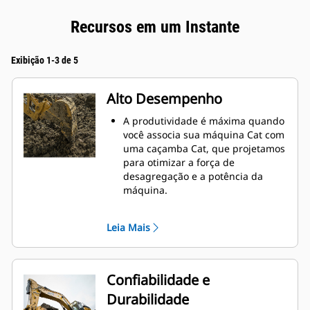
Recursos em um Instante
Exibição 1-3 de 5
Alto Desempenho
A produtividade é máxima quando
você associa sua máquina Cat com
uma caçamba Cat, que projetamos
para otimizar a força de
desagregação e a potência da
máquina.
O perfil de revestimento de raio
duplo melhora o fluxo do material
Leia Mais
na caçamba. A folga maior do
braço de apoio garante que o
fundo da caçamba não seja
arrastado, reduzindo os custos de
Confiabilidade e
manutenção.
Durabilidade
O consumo de combustível atinge