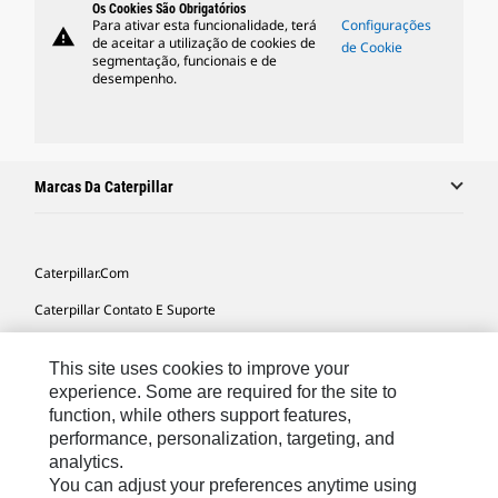
Os Cookies São Obrigatórios
Para ativar esta funcionalidade, terá
Configurações
warning
de aceitar a utilização de cookies de
de Cookie
segmentação, funcionais e de
desempenho.
Marcas Da Caterpillar
Caterpillar.com
Caterpillar Contato E Suporte
Minhas Preferências De Marketing
This site uses cookies to improve your
Mapa Do Local
experience. Some are required for the site to
function, while others support features,
Cookie Settings
performance, personalization, targeting, and
Legal
analytics.
You can adjust your preferences anytime using
Privacidade