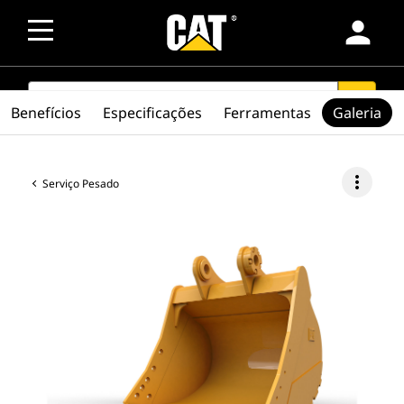
person
SEARCH
search
Benefícios
Especificações
Ferramentas
Galeria
more_vert
Serviço Pesado