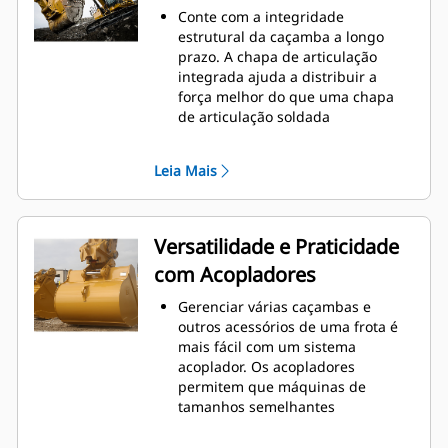
o nível máximo durante a
Conte com a integridade
escavação. As caçambas Cat foram
estrutural da caçamba a longo
desenvolvidas para cortar
prazo. A chapa de articulação
materiais rapidamente e
integrada ajuda a distribuir a
aprimorar a eficiência operacional
força melhor do que uma chapa
total da máquina.
de articulação soldada
Carregue mais material em menos
As caçambas Cat são fabricadas
tempo. A forma e as barras
com aço resistente à abrasão de
laterais da caçamba mantêm a
Leia Mais
alta resistência, especialmente em
maior parte do material na
áreas que se desgastam muito
caçamba em todas as cargas.
Proteja as áreas de grande
desgaste da caçamba que têm
Versatilidade e Praticidade
maior contato com os materiais
com Acopladores
com as Ferramentas de Penetração
no Solo (GET, Ground Engaging
Gerenciar várias caçambas e
Tools) Cat
outros acessórios de uma frota é
Obtenha maior produção em
mais fácil com um sistema
aplicações complexas, penetração
acoplador. Os acopladores
mais fácil em pilhas e tempos de
permitem que máquinas de
ciclo mais rápidos com a GET Cat
®
tamanhos semelhantes
Advansys
™
compartilhem e troquem
Instale e remova pontas com mais
acessórios em segundos sem sair