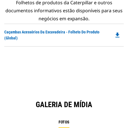
Folhetos de produtos da Caterpillar e outros
documentos informativos estão disponíveis para seus
negócios em expansão.
Do
Caçambas Acessórios Da Escavadeira - Folheto Do Produto
file_download
P
(Global)
O
in
a
N
Ta
GALERIA DE MÍDIA
FOTOS