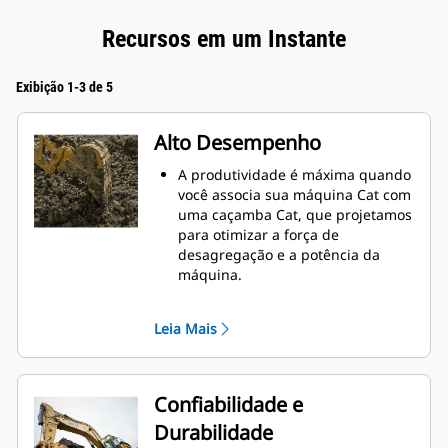
Recursos em um Instante
Exibição 1-3 de 5
Alto Desempenho
A produtividade é máxima quando
você associa sua máquina Cat com
uma caçamba Cat, que projetamos
para otimizar a força de
desagregação e a potência da
máquina.
O perfil de revestimento de raio
duplo melhora o fluxo do material
Leia Mais
na caçamba. A folga maior do
braço de apoio garante que o
fundo da caçamba não seja
arrastado, reduzindo os custos de
Confiabilidade e
manutenção.
Durabilidade
O consumo de combustível atinge