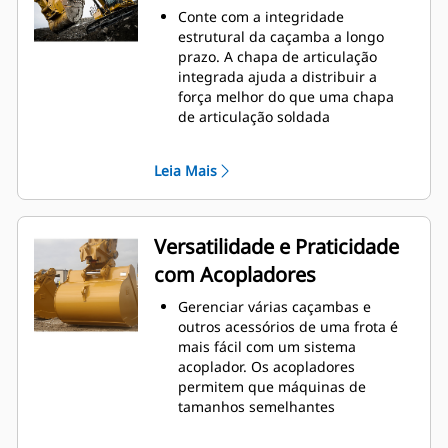
o nível máximo durante a
Conte com a integridade
escavação. As caçambas Cat foram
estrutural da caçamba a longo
desenvolvidas para cortar
prazo. A chapa de articulação
materiais rapidamente e
integrada ajuda a distribuir a
aprimorar a eficiência operacional
força melhor do que uma chapa
total da máquina.
de articulação soldada
Carregue mais material em menos
As caçambas Cat são fabricadas
tempo. A forma e as barras
com aço resistente à abrasão de
laterais da caçamba mantêm a
Leia Mais
alta resistência, especialmente em
maior parte do material na
áreas que se desgastam muito
caçamba em todas as cargas.
Proteja as áreas de grande
desgaste da caçamba que têm
Versatilidade e Praticidade
contato com a maioria dos
com Acopladores
materiais com as Ferramentas de
Penetração no Solo (GET, Ground
Gerenciar várias caçambas e
Engaging Tools) Cat
outros acessórios de uma frota é
Obtenha maior produção em
mais fácil com um sistema
aplicações complexas, penetração
acoplador. Os acopladores
mais fácil em pilhas e tempos de
permitem que máquinas de
ciclo mais rápidos com a GET Cat
®
tamanhos semelhantes
Advansys
™
compartilhem e troquem
Instale e remova pontas com mais
acessórios em segundos sem sair