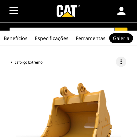
person
SEARCH
search
Benefícios
Especificações
Ferramentas
Galeria
more_vert
Esforço Extremo