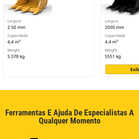
Largura
Largura
2 50 mm
2050 mm
Capacidade
Capacidade
4,4 m³
4.4 m³
Weight
Weight
5.578 kg
5551 kg
Exib
Ferramentas E Ajuda De Especialistas A
Qualquer Momento