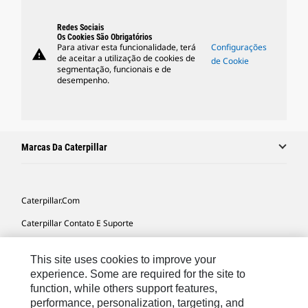
Redes Sociais
Os Cookies São Obrigatórios
Para ativar esta funcionalidade, terá
Configurações
warning
de aceitar a utilização de cookies de
de Cookie
segmentação, funcionais e de
desempenho.
Marcas Da Caterpillar
Caterpillar.com
Caterpillar Contato E Suporte
Minhas Preferências De Marketing
This site uses cookies to improve your
Mapa Do Local
experience. Some are required for the site to
function, while others support features,
Cookie Settings
performance, personalization, targeting, and