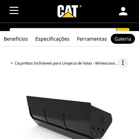
person
SEARCH
search
Benefícios
Especificações
Ferramentas
Galeria
more_vert
Caçambas Inclináveis para Limpeza de Valas - Miniescavadeira