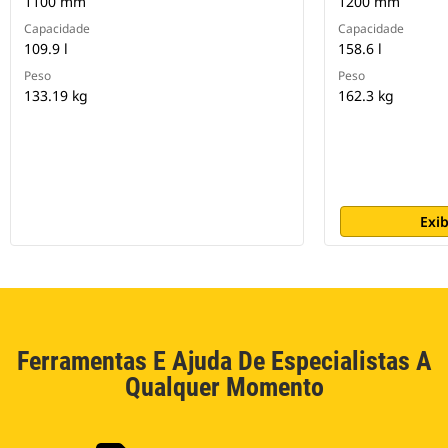
1100 mm
1200 mm
Capacidade
Capacidade
109.9 l
158.6 l
Peso
Peso
133.19 kg
162.3 kg
Exib
Ferramentas E Ajuda De Especialistas A
Qualquer Momento