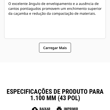
O excelente ângulo de envelopamento e a ausência de
cantos pontiagudos promovem um enchimento superior
da caçamba e redução da compactação de materiais.
Carregar Mais
ESPECIFICAÇÕES DE PRODUTO PARA
1.100 MM (43 POL)
cloud_download
print
BAIXAR
IMPRIMIR