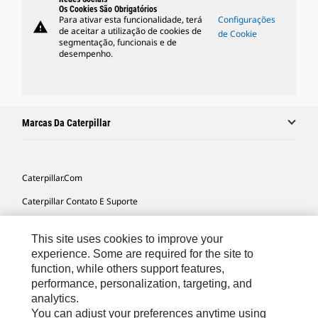
Os Cookies São Obrigatórios
Para ativar esta funcionalidade, terá
Configurações
warning
de aceitar a utilização de cookies de
de Cookie
segmentação, funcionais e de
desempenho.
Marcas Da Caterpillar
Caterpillar.com
Caterpillar Contato E Suporte
Minhas Preferências De Marketing
This site uses cookies to improve your
Mapa Do Local
experience. Some are required for the site to
function, while others support features,
Cookie Settings
performance, personalization, targeting, and
Legal
analytics.
You can adjust your preferences anytime using