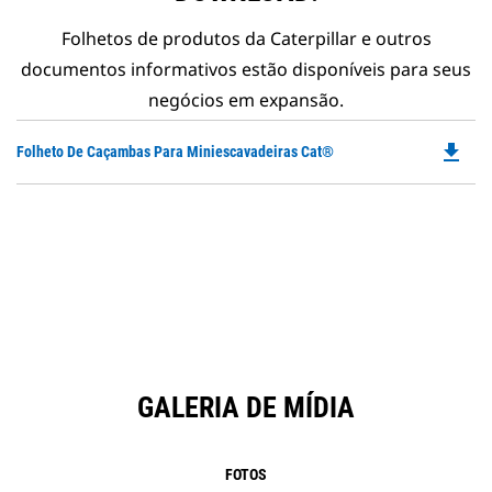
Folhetos de produtos da Caterpillar e outros
documentos informativos estão disponíveis para seus
negócios em expansão.
file_download
Do
Folheto De Caçambas Para Miniescavadeiras Cat®
P
O
in
a
N
Ta
GALERIA DE MÍDIA
FOTOS