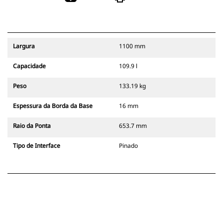
Largura
1100 mm
Capacidade
109.9 l
Peso
133.19 kg
Espessura da Borda da Base
16 mm
Raio da Ponta
653.7 mm
Tipo de Interface
Pinado