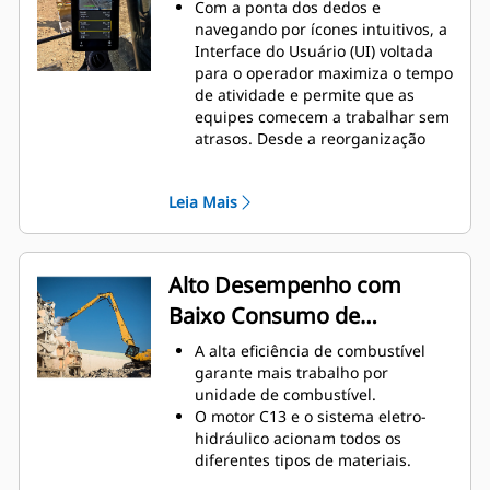
Com a ponta dos dedos e
navegando por ícones intuitivos, a
Interface do Usuário (UI) voltada
para o operador maximiza o tempo
de atividade e permite que as
equipes comecem a trabalhar sem
atrasos. Desde a reorganização
das listas de ferramentas de
trabalho até a criação de novas
Leia Mais
combinações conforme a
necessidade, os operadores
podem configurar rapidamente as
máquinas e acessar informações
Alto Desempenho com
com facilidade.
Baixo Consumo de
A interface permite que os
operadores mantenham a precisão
Combustível
A alta eficiência de combustível
e aproveitem ao máximo cada
garante mais trabalho por
segundo de seu turno. Agregar a
unidade de combustível.
capacidade de inserir acopladores
O motor C13 e o sistema eletro-
e acessórios ao sistema torna a
hidráulico acionam todos os
configuração de combinações de
diferentes tipos de materiais.
ferramentas de trabalho
As opções hidráulicas auxiliares
altamente eficiente, reduzindo