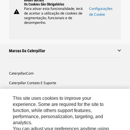
Redes Sociais
Os Cookies São Obrigatórios
Para ativar esta funcionalidade, terá
Configurações
warning
de aceitar a utilização de cookies de
de Cookie
segmentação, funcionais e de
desempenho.
Marcas Da Caterpillar
Caterpillar.com
Caterpillar Contato E Suporte
Minhas Preferências De Marketing
This site uses cookies to improve your
Mapa Do Local
experience. Some are required for the site to
function, while others support features,
Cookie Settings
performance, personalization, targeting, and
Legal
analytics.
You can adjust your preferences anytime using