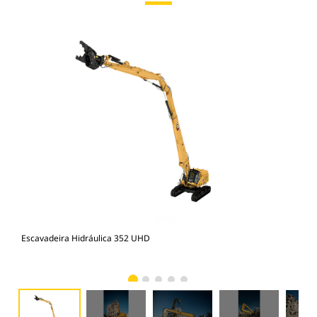
Escavadeira Hidráulica 352 UHD
352