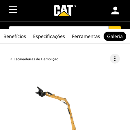
person
SEARCH
search
Benefícios
Especificações
Ferramentas
Galeria
more_vert
Escavadeiras de Demolição