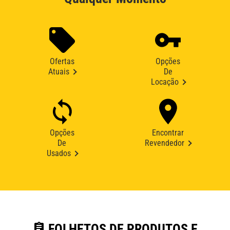
Ofertas
Opções
Atuais
De
Locação
Opções
Encontrar
De
Revendedor
Usados
assignment
FOLHETOS DE PRODUTOS E