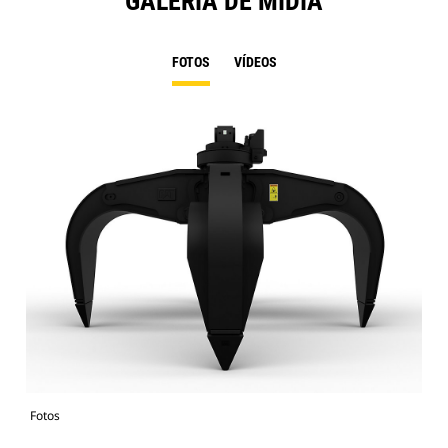
GALERIA DE MÍDIA
FOTOS
VÍDEOS
Fotos
Fot