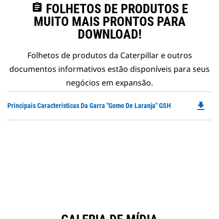
assignment
FOLHETOS DE PRODUTOS E
MUITO MAIS PRONTOS PARA
DOWNLOAD!
Folhetos de produtos da Caterpillar e outros
documentos informativos estão disponíveis para seus
negócios em expansão.
file_download
Do
Principais Características Da Garra "Gomo De Laranja" GSH
P
O
in
a
N
Ta