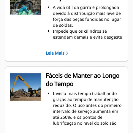
Alcance novas alturas e aumente
A vida útil da garra é prolongada
seu controle de oscilação. A altura
devido à distribuição mais leve de
compacta das garras GSH amplia
força das peças fundidas no lugar
seus recursos e é ideal para
de soldas.
aplicações internas.
Impede que os cilindros se
estendam demais e evita desgaste
desnecessário nos pontos de
articulação e nas pontas dos
Leia Mais
dentes com batentes superior e
inferior reforçados e resistentes à
abrasão no alojamento da garra.
Resistência com a qual você pode
Fáceis de Manter ao Longo
contar. Os dentes e as pontas
do Tempo
internas de construção sólida são
feitos de aço de alto grau,
Invista mais tempo trabalhando
resistentes à abrasão e ao
graças ao tempo de manutenção
desgaste de metal sobre metal. Os
reduzido. O uso antes do primeiro
pontos de articulação são
intervalo de serviço aumenta em
fundidos, eliminando pontos
até 250%, e os pontos de
fracos na armação.
lubrificação no nível do solo são
Aumente a vida útil com pontas de
mais seguros e fáceis de usar.
dentes fundidas e de fácil