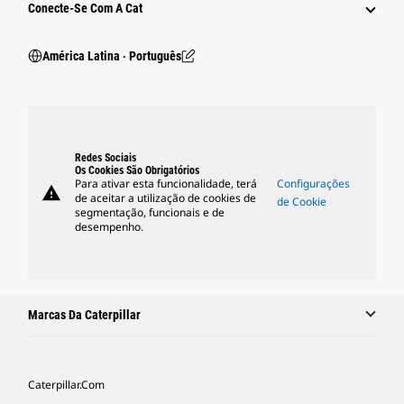
Conecte-Se Com A Cat
América Latina ‧ Português
Redes Sociais
Os Cookies São Obrigatórios
Para ativar esta funcionalidade, terá
Configurações
warning
de aceitar a utilização de cookies de
de Cookie
segmentação, funcionais e de
desempenho.
Marcas Da Caterpillar
Caterpillar.com