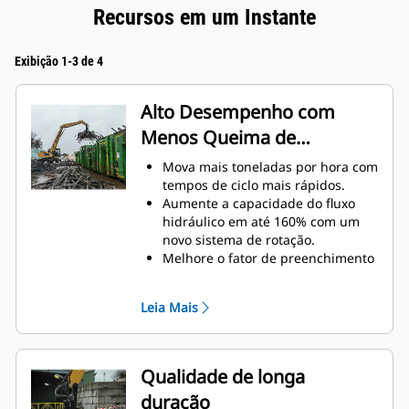
Recursos em um Instante
Exibição 1-3 de 4
Alto Desempenho com
Menos Queima de
Combustível
Mova mais toneladas por hora com
tempos de ciclo mais rápidos.
Aumente a capacidade do fluxo
hidráulico em até 160% com um
novo sistema de rotação.
Melhore o fator de preenchimento
geral em até 140 a 200% graças à
curvatura refinada do dente.
Leia Mais
As Máquinas Cat são pré-
programadas com configurações
de desempenho ideais para a
garra a fim de maximizar o
Qualidade de longa
emparelhamento e a eficiência da
duração
máquina e da garra.