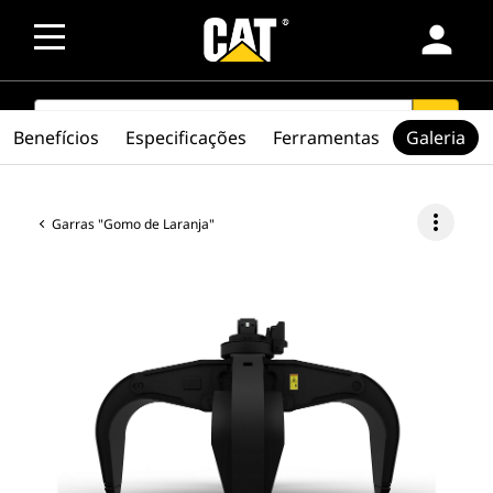
person
SEARCH
search
Benefícios
Especificações
Ferramentas
Galeria
more_vert
Garras "Gomo de Laranja"