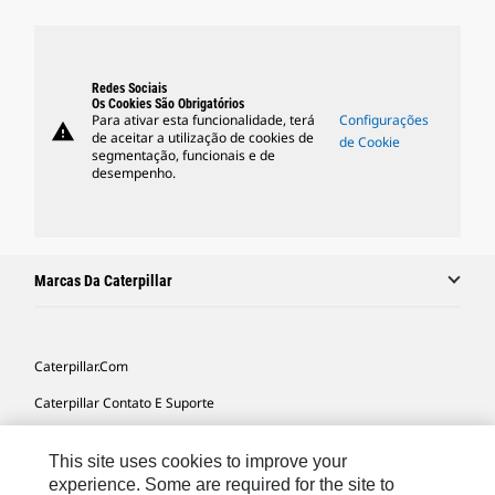
Redes Sociais
Os Cookies São Obrigatórios
Para ativar esta funcionalidade, terá
Configurações
warning
de aceitar a utilização de cookies de
de Cookie
segmentação, funcionais e de
desempenho.
Marcas Da Caterpillar
Caterpillar.com
Caterpillar Contato E Suporte
Minhas Preferências De Marketing
This site uses cookies to improve your
Mapa Do Local
experience. Some are required for the site to