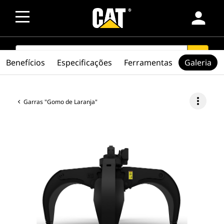
person
SEARCH
search
Benefícios
Especificações
Ferramentas
Galeria
more_vert
Garras "Gomo de Laranja"