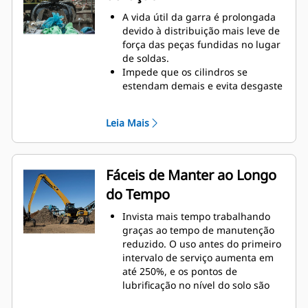
Alcance novas alturas e aumente
A vida útil da garra é prolongada
seu controle de oscilação. A altura
devido à distribuição mais leve de
compacta das garras GSH amplia
força das peças fundidas no lugar
seus recursos e é ideal para
de soldas.
aplicações internas.
Impede que os cilindros se
estendam demais e evita desgaste
desnecessário nos pontos de
articulação e nas pontas dos
Leia Mais
dentes com batentes superior e
inferior reforçados e resistentes à
abrasão no alojamento da garra.
Resistência com a qual você pode
Fáceis de Manter ao Longo
contar. Os dentes e as pontas
do Tempo
internas de construção sólida são
feitos de aço de alto grau,
Invista mais tempo trabalhando
resistentes à abrasão e ao
graças ao tempo de manutenção
desgaste de metal sobre metal. Os
reduzido. O uso antes do primeiro
pontos de articulação são
intervalo de serviço aumenta em
fundidos, eliminando pontos
até 250%, e os pontos de
fracos na armação.
lubrificação no nível do solo são
Aumente a vida útil com pontas de
mais seguros e fáceis de usar.
dentes fundidas e de fácil