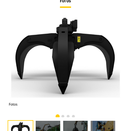
FOTOS
Fotos
Fot