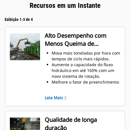
Recursos em um Instante
Exibição 1-3 de 4
Alto Desempenho com
Menos Queima de
Combustível
Mova mais toneladas por hora com
tempos de ciclo mais rápidos.
Aumente a capacidade do fluxo
hidráulico em até 160% com um
novo sistema de rotação.
Melhore o fator de preenchimento
geral em até 140 a 200% graças à
curvatura refinada do dente.
Leia Mais
As Máquinas Cat são pré-
programadas com configurações
de desempenho ideais para a
garra a fim de maximizar o
Qualidade de longa
emparelhamento e a eficiência da
duração
máquina e da garra.