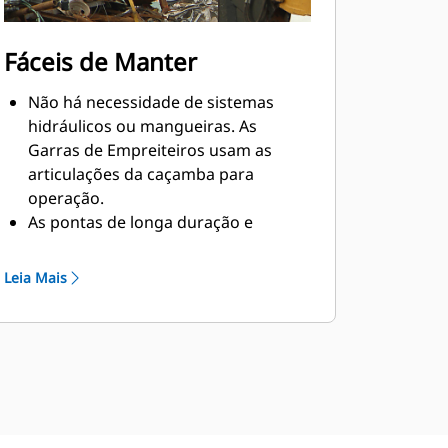
Fáceis de Manter
Não há necessidade de sistemas
hidráulicos ou mangueiras. As
Garras de Empreiteiros usam as
articulações da caçamba para
operação.
As pontas de longa duração e
manutenção em campo prolongam a
vida útil, sem peso extra.
Leia Mais
O sistema de cubo de pino modular
permite que as garras permaneçam
conectadas quando o pino da garra
é removido.
O conjunto de peças de desgaste
para serviço pesado de instalação
em campo garante mais proteção