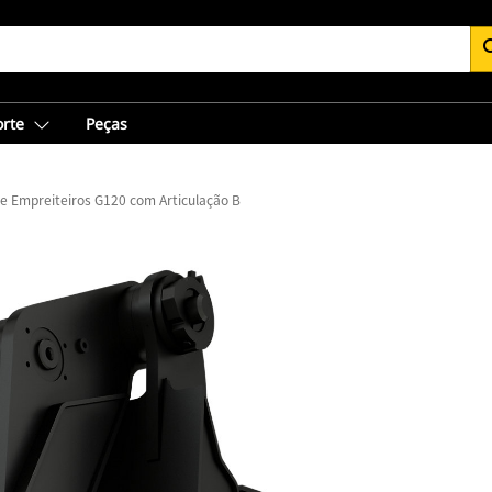
se
orte
Peças
e Empreiteiros G120 com Articulação B