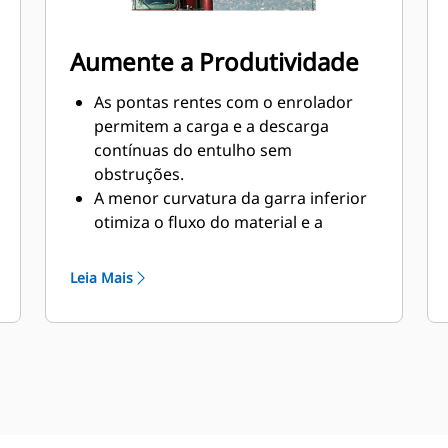
Aumente a Produtividade
As pontas rentes com o enrolador
permitem a carga e a descarga
contínuas do entulho sem
obstruções.
A menor curvatura da garra inferior
otimiza o fluxo do material e a
penetração em volumes empilhados.
Mantenha a produção com grandes
Leia Mais
volumes ao usar a garra presa à
máquina ou com um Engate Rápido
Cat "Pin Grabber".
Equipamentos projetados
especialmente para os respectivos
tamanhos de máquinas para
garantir o desempenho máximo em