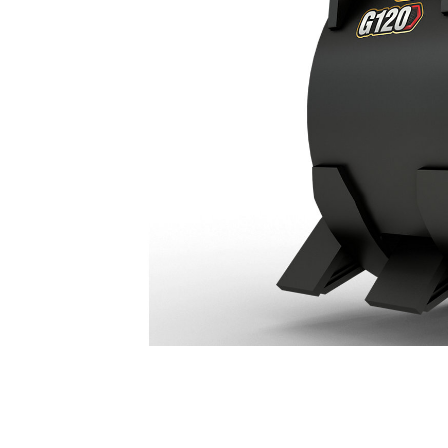
Garra De Empreiteiros G120 Com Articulação B
Ben
Alterar Modelo