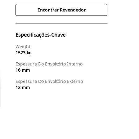
Encontrar Revendedor
Especificações-Chave
Weight
1523 kg
Espessura Do Envoltório Interno
16 mm
Espessura Do Envoltório Externo
12 mm
Encontrar Revendedor
Consulte O Preço