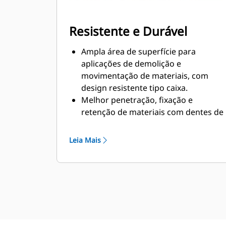
Resistente e Durável
Ampla área de superfície para
aplicações de demolição e
movimentação de materiais, com
design resistente tipo caixa.
Melhor penetração, fixação e
retenção de materiais com dentes de
intertravamento dois sobre três.
Os dentes longos e de grande
Leia Mais
espaçamento para melhor
visibilidade permitem manter a
atenção ao trabalho.
Pontas, envoltórios e tiras de
desgaste são feitos de aço AR400
para oferecer alta durabilidade nas
aplicações mais difíceis.