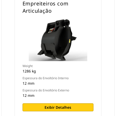
Empreiteiros com
Articulação
Weight
1286 kg
Espessura do Envoltório Interno
12 mm
Espessura do Envoltório Externo
12 mm
Exibir Detalhes