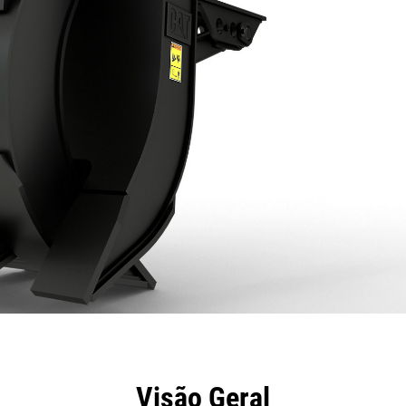
efícios
Especificações
Ferramentas
Galeria
Visão Geral