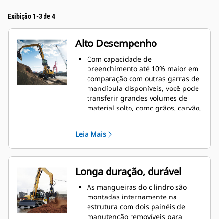
Exibição 1-3 de 4
Alto Desempenho
Com capacidade de
preenchimento até 10% maior em
comparação com outras garras de
mandíbula disponíveis, você pode
transferir grandes volumes de
material solto, como grãos, carvão,
areia e cascalho.
Mova cargas do tamanho da
Leia Mais
produção com ampla abertura da
concha para materiais volumosos.
A poderosa força de fechamento
das conchas da garra combinada
Longa duração, durável
com o tempo de abertura e
fechamento rápidos ajuda a
As mangueiras do cilindro são
reduzir os tempos de ciclo e a
montadas internamente na
manter a tarefa de movimentar
estrutura com dois painéis de
mais toneladas por hora.
manutenção removíveis para