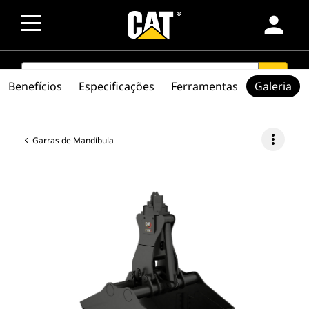
person
SEARCH
search
Benefícios
Especificações
Ferramentas
Galeria
more_vert
Garras de Mandíbula