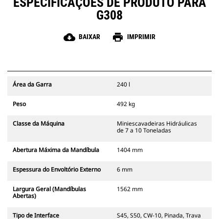
ESPECIFICAÇÕES DE PRODUTO PARA
G308
cloud_download
print
BAIXAR
IMPRIMIR
Área da Garra
240 l
Peso
492 kg
Classe da Máquina
Miniescavadeiras Hidráulicas
de 7 a 10 Toneladas
Abertura Máxima da Mandíbula
1404 mm
Espessura do Envoltório Externo
6 mm
Largura Geral (Mandíbulas
1562 mm
Abertas)
Tipo de Interface
S45, S50, CW-10, Pinada, Trava