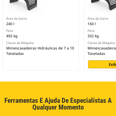
Área da Garra
Área da Garra
240 l
160 l
Peso
Peso
492 kg
332 kg
Classe da Máquina
Classe da Máquina
Miniescavadeiras Hidráulicas de 7 a 10
Miniescavadeira 
Toneladas
Toneladas
Exib
Ferramentas E Ajuda De Especialistas A
Qualquer Momento