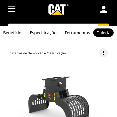
person
SEARCH
search
Benefícios
Especificações
Ferramentas
Galeria
more_vert
Garras de Demolição e Classificação