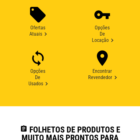
Ofertas
Opções
Atuais
De
Locação
Opções
Encontrar
De
Revendedor
Usados
assignment
FOLHETOS DE PRODUTOS E
MUITO MAIS PRONTOS PARA