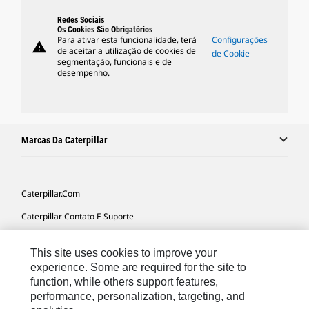
Redes Sociais
Os Cookies São Obrigatórios
Para ativar esta funcionalidade, terá
Configurações
warning
de aceitar a utilização de cookies de
de Cookie
segmentação, funcionais e de
desempenho.
Marcas Da Caterpillar
Caterpillar.com
Caterpillar Contato E Suporte
Minhas Preferências De Marketing
This site uses cookies to improve your
Mapa Do Local
experience. Some are required for the site to
function, while others support features,
Cookie Settings
performance, personalization, targeting, and
Legal